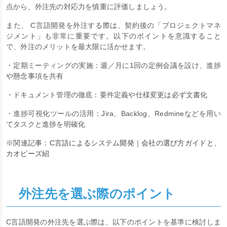
ト共有などを通じた、透明性のある情報共有体制が必要です。レ
スポンスの速さや相互理解の深さ、課題に対する提案力などの観
点から、外注先の対応力を慎重に評価しましょう。
また、 C言語開発を外注する際は、契約後の「プロジェクトマネ
ジメント」も非常に重要です。以下のポイントを意識すること
で、外注のメリットを最大限に活かせます。
・定期ミーティングの実施：週／月に1回の定例会議を設け、進捗
や懸念事項を共有
・ドキュメント管理の徹底：要件定義や仕様変更は必ず文書化
・進捗可視化ツールの活用：Jira、Backlog、Redmineなどを用い
てタスクと進捗を明確化
※関連記事：
C言語によるシステム開発｜会社の選び方ガイドと、
カオピーズ紹
外注先を選ぶ際のポイント