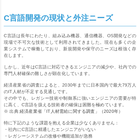
C言語開発の現状と外注ニーズ
C言語は長年にわたり、組み込み機器、通信機器、OS開発などの
現場で不可欠な技術として利用されてきました。現在も多くの企
業システムで稼働しており、新規開発や保守のニーズは根強く存
在します。
しかし、近年はC言語に対応できるエンジニアの減少や、社内での
専門人材確保の難しさが顕在化しています。
経済産業省の調査によると、2030年までに日本国内で最大79万人
のIT人材が不足する見通しです。
その中でも、レガシー技術や制御系に強いエンジニアの需要が特
に高く、C言語を扱える技術者の確保は困難を極めています。
※ 出典:
経済産業省「IT人材需給に関する調査」（2020年）
特に下記のような課題を抱える企業は少なくありません：
・社内にC言語に精通したエンジニアがいない
・レガシーシステムの改修や機能追加が急務