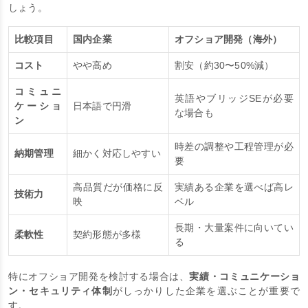
C言語開発の外注先を選ぶ際は、以下のポイントを基準に検討しま
しょう。
比較項目
国内企業
オフショア開発（海外）
コスト
やや高め
割安（約30〜50%減）
コミュニ
英語やブリッジSEが必要
ケーショ
日本語で円滑
な場合も
ン
時差の調整や工程管理が必
納期管理
細かく対応しやすい
要
高品質だが価格に反
実績ある企業を選べば高レ
技術力
映
ベル
長期・大量案件に向いてい
柔軟性
契約形態が多様
る
特にオフショア開発を検討する場合は、
実績・コミュニケーショ