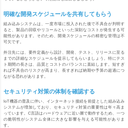
に近い分野での開発経験があるか、特にIoTや小型機器に強みを持
っているかどうかといった点にも注目しましょう。
明確な開発スケジュールを共有してもらう
組み込みシステムは、一度市場に投入された後で不具合が判明す
ると、製品の回収やリコールといった深刻なコストが発生する可
能性があります。そのため、開発スケジュールの精密な管理は不
可欠です。
外注先には、要件定義から設計、開発、テスト、リリースに至る
までの詳細なスケジュールを提示してもらいましょう。特にテス
ト期間の長さは、品質とコストのバランスに直結します。短すぎ
れば不具合のリスクが高まり、長すぎれば納期や予算の超過につ
ながる恐れがあります。
セキュリティ対策の体制を確認する
IoT機器の普及に伴い、インターネット接続を前提とした組み込み
システムが増加しており、セキュリティ対策の重要性は年々高ま
っています。C言語はハードウェアに近い層で動作するため、一つ