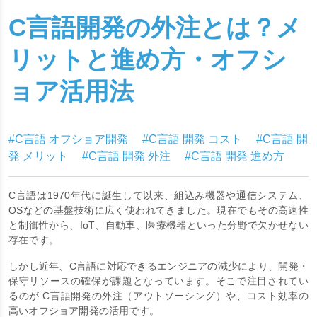
C言語開発の外注とは？メ
リットと進め方・オフシ
ョア活用法
#C言語 オフショア開発
#C言語 開発 コスト
#C言語 開
発 メリット
#C言語 開発 外注
#C言語 開発 進め方
C言語は1970年代に誕生して以来、組込み機器や通信システム、
OSなどの基盤技術に広く使われてきました。現在でもその高速性
と制御性から、IoT、自動車、医療機器といった分野で欠かせない
存在です。
しかし近年、C言語に対応できるエンジニアの減少により、開発・
保守リソースの確保が課題となっています。そこで注目されてい
るのが C言語開発の外注（アウトソーシング）や、コスト効率の
高いオフショア開発の活用です。