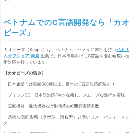
ン・セキュリティ体制
がしっかりした企業を選ぶことが重要で
す。
ベトナムでのC言語開発なら「カオ
ピーズ」
カオピーズ（Kaopiz）は、ベトナム・ハノイに本社を持つ
ベトナ
ムオフショア 開発
企業で、日本市場向けにC言語を含む幅広い技
術対応を行っています。
【カオピーズの強み】
・日本企業向け実績500件以上、長年のC言語対応経験あり
・ブリッジSE・日本語対応PMが在籍し、スムーズな進行を実現
・医療機器・通信機器など制御系のC開発実績多数
・柔軟な契約形態（ラボ型・請負型）と高いコストパフォーマン