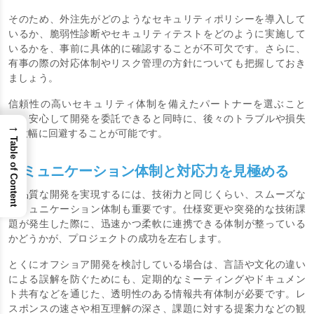
の脆弱性がシステム全体に大きな影響を与える可能性がありま
す。
そのため、外注先がどのようなセキュリティポリシーを導入して
いるか、脆弱性診断やセキュリティテストをどのように実施して
いるかを、事前に具体的に確認することが不可欠です。さらに、
有事の際の対応体制やリスク管理の方針についても把握しておき
ましょう。
→
信頼性の高いセキュリティ体制を備えたパートナーを選ぶこと
Table of Content
で、安心して開発を委託できると同時に、後々のトラブルや損失
を大幅に回避することが可能です。
コミュニケーション体制と対応力を見極める
高品質な開発を実現するには、技術力と同じくらい、スムーズな
コミュニケーション体制も重要です。仕様変更や突発的な技術課
題が発生した際に、迅速かつ柔軟に連携できる体制が整っている
かどうかが、プロジェクトの成功を左右します。
とくにオフショア開発を検討している場合は、言語や文化の違い
による誤解を防ぐためにも、定期的なミーティングやドキュメン