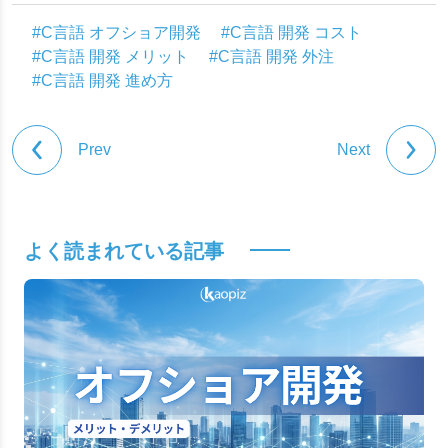
事業推進本部
#C言語 オフショア開発
#C言語 開発 コスト
#C言語 開発 メリット
#C言語 開発 外注
#C言語 開発 進め方
Prev
Next
よく読まれている記事