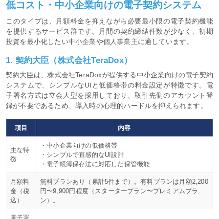
低コスト・中小企業向けの電子契約システム
このタイプは、月額料金を抑えながら必要最小限の電子契約機能
を提供するサービス群です。月間の契約締結件数が少なく、初期
投資を最小化したい中小企業や個人事業主に適しています。
1. 契約大臣（株式会社TeraDox）
契約大臣は、株式会社TeraDoxが提供する中小企業向けの電子契約
システムで、シンプルなUIと低価格帯の料金設定が特徴です。電
子署名方式は立会人型を採用しており、取引先側のアカウント登
録が不要であるため、導入時の心理的ハードルを抑えられます。
項目
内容
・中小企業向けの低価格帯
主な特
・シンプルで直感的なUI設計
徴
・電子帳簿保存法に対応した保管機能
月額料
無料プランあり（累計5件まで）。有料プランは月額2,200
金（税
円〜9,900円程度（スタータープラン〜プレミアムプラ
込）
ン）。
電子署