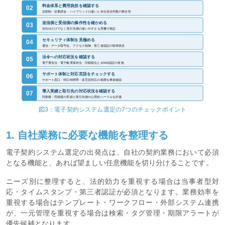
料金体系と費用負担を確認する
02
定額制・従量課金・ハイブリッドの違いと自社送信件数の整合性
送信側と受信側の操作性を確かめる
03
自社UIだけでなく取引先側の使いやすさも実機で検証
セキュリティ体制を見極める
04
通信・データ暗号化、アクセス制御、第三者認証の取得状況
法令への対応状況を確認する
05
電子署名法・電子帳簿保存法・印紙税法とJIIMA認証の有無
サポート体制と対応言語をチェックする
06
サポート窓口・対応時間帯・多言語対応の範囲を事前確認
導入実績と取引先の対応状況を確認する
07
同業種・同規模の実績と取引先側の心理的ハードルを評価
図3：電子契約システム選定の7つのチェックポイント
1. 自社業務に必要な機能を整理する
電子契約システム選定の出発点は、自社の契約業務において必須
となる機能と、あれば望ましい任意機能を切り分けることです。
ニーズ別に整理すると、法的効力を重視する場合は当事者型対
応・タイムスタンプ・第三者認証が必須となります。業務効率を
重視する場合はテンプレート・ワークフロー・外部システム連携
が、一元管理を重視する場合は検索・タグ管理・期限アラートが
優先候補となります。