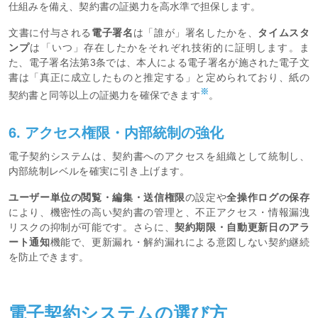
仕組みを備え、契約書の証拠力を高水準で担保します。
文書に付与される
電子署名
は「誰が」署名したかを、
タイムスタ
ンプ
は「いつ」存在したかをそれぞれ技術的に証明します。ま
た、電子署名法第3条では、本人による電子署名が施された電子文
書は「真正に成立したものと推定する」と定められており、紙の
※
契約書と同等以上の証拠力を確保できます
。
6. アクセス権限・内部統制の強化
電子契約システムは、契約書へのアクセスを組織として統制し、
内部統制レベルを確実に引き上げます。
ユーザー単位の閲覧・編集・送信権限
の設定や
全操作ログの保存
により、機密性の高い契約書の管理と、不正アクセス・情報漏洩
リスクの抑制が可能です。さらに、
契約期限・自動更新日のアラ
ート通知
機能で、更新漏れ・解約漏れによる意図しない契約継続
を防止できます。
電子契約システムの選び方