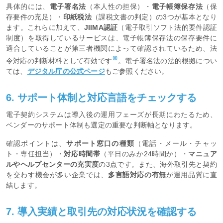
具体的には、
電子署名法
（本人性の担保）・
電子帳簿保存法
（保
存要件の充足）・
印紙税法
（課税文書の判定）の3つが基本となり
ます。これらに加えて、
JIIMA認証
（電子取引ソフト法的要件認証
制度）を取得しているサービスは、電子帳簿保存法の保存要件に
適合していることが第三者機関によって確認されているため、法
※
令対応の判断材料として有効です
。電子署名法の法的根拠につい
ては、
デジタル庁の公式ページ
もご参照ください。
6. サポート体制と対応言語をチェックする
電子契約システムは導入後の運用フェーズが長期にわたるため、
ベンダーのサポート体制も選定の重要な判断軸となります。
確認ポイントは、
サポート窓口の種類
（電話・メール・チャッ
ト・専任担当）・
対応時間帯
（平日のみか24時間か）・
マニュア
ルやヘルプセンターの充実度
の3点です。また、海外取引先と契約
を交わす機会が多い企業では、
多言語対応の有無
が運用品質に直
結します。
7. 導入実績と取引先の対応状況を確認する