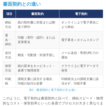
書面契約との違い
項目
書面契約
電子契約
締結
紙の契約書に対面または郵
オンライン上で電子署名に
方法
送で押印
より締結
署
印鑑（実印・認印）または
名・
電子署名＋タイムスタンプ
直筆署名
押印
送付
メール送信・専用URLでの
郵送・宅配便・対面手渡し
方法
通知
保管
紙の原本をキャビネット・
クラウド上に電子データで
方法
倉庫で物理保管
保管
印紙
課税文書に該当する場合、
印紙税法上の課税文書に該
税
印紙の貼付が必要
当せず、印紙不要
表2：書面契約と電子契約の主な違い
このように、電子契約は書面契約と比べて、締結スピード・物理
的なコスト・保管効率といった各面でプロセスが大きく異なりま