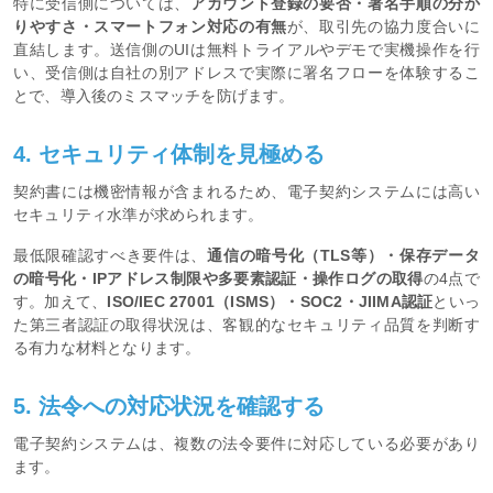
特に受信側については、
アカウント登録の要否・署名手順の分か
りやすさ・スマートフォン対応の有無
が、取引先の協力度合いに
直結します。送信側のUIは無料トライアルやデモで実機操作を行
い、受信側は自社の別アドレスで実際に署名フローを体験するこ
とで、導入後のミスマッチを防げます。
4. セキュリティ体制を見極める
契約書には機密情報が含まれるため、電子契約システムには高い
セキュリティ水準が求められます。
最低限確認すべき要件は、
通信の暗号化（TLS等）・保存データ
の暗号化・IPアドレス制限や多要素認証・操作ログの取得
の4点で
す。加えて、
ISO/IEC 27001（ISMS）・SOC2・JIIMA認証
といっ
た第三者認証の取得状況は、客観的なセキュリティ品質を判断す
る有力な材料となります。
5. 法令への対応状況を確認する
電子契約システムは、複数の法令要件に対応している必要があり
ます。