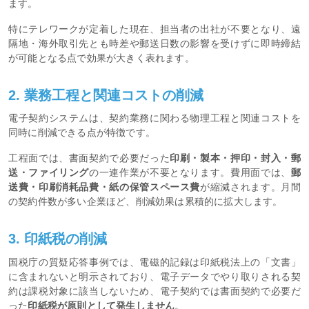
ます。
特にテレワークが定着した現在、担当者の出社が不要となり、遠
隔地・海外取引先とも時差や郵送日数の影響を受けずに即時締結
が可能となる点で効果が大きく表れます。
2. 業務工程と関連コストの削減
電子契約システムは、契約業務に関わる物理工程と関連コストを
同時に削減できる点が特徴です。
工程面では、書面契約で必要だった
印刷・製本・押印・封入・郵
送・ファイリング
の一連作業が不要となります。費用面では、
郵
送費・印刷消耗品費・紙の保管スペース費
が縮減されます。月間
の契約件数が多い企業ほど、削減効果は累積的に拡大します。
3. 印紙税の削減
国税庁の質疑応答事例では、電磁的記録は印紙税法上の「文書」
に含まれないと明示されており、電子データでやり取りされる契
約は課税対象に該当しないため、電子契約では書面契約で必要だ
った
印紙税が原則として発生しません
。