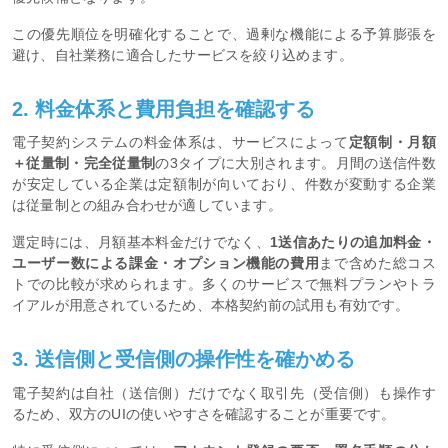
この優先順位を明確化することで、過剰な機能による予算膨張を
避け、自社業務に適合したサービスを絞り込めます。
2. 料金体系と費用負担を確認する
電子契約システムの料金体系は、サービスによって
定額制・月額
＋従量制・完全従量制
の3タイプに大別されます。月間の送信件数
が安定している企業は定額制が向いており、件数が変動する企業
は従量制との組み合わせが適しています。
選定時には、月額基本料金だけでなく、
1送信あたりの追加料金・
ユーザー数による課金・オプション機能の費用
まで含めた総コス
トでの比較が求められます。多くのサービスで無料プランやトラ
イアルが用意されているため、本格契約前の試用も有効です。
3. 送信側と受信側の操作性を確かめる
電子契約は自社（送信側）だけでなく取引先（受信側）も操作す
るため、双方のUIの使いやすさを確認することが重要です。