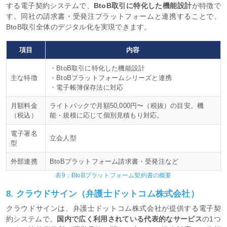
する電子契約システムで、
BtoB取引に特化した機能設計
が特徴で
す。同社の請求書・受発注プラットフォームと連携することで、
BtoB取引全体のデジタル化を実現できます。
項目
内容
・BtoB取引に特化した機能設計
主な特徴
・BtoBプラットフォームシリーズと連携
・電子帳簿保存法に対応
月額料金
ライトパックで月額50,000円〜（税抜）の目安。機
（税込）
能・規模に応じて個別見積もり対応。
電子署名
立会人型
型
外部連携
BtoBプラットフォーム請求書・受発注など
表9：BtoBプラットフォーム契約書の概要
8. クラウドサイン（弁護士ドットコム株式会社）
クラウドサインは、弁護士ドットコム株式会社が提供する電子契
約システムで、
国内で広く利用されている代表的なサービス
の1つ