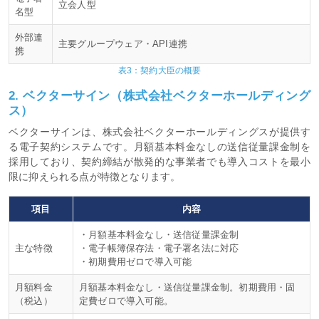
立会人型
名型
外部連
主要グループウェア・API連携
携
表3：契約大臣の概要
2. ベクターサイン（株式会社ベクターホールディング
ス）
ベクターサインは、株式会社ベクターホールディングスが提供す
る電子契約システムです。月額基本料金なしの送信従量課金制を
採用しており、契約締結が散発的な事業者でも導入コストを最小
限に抑えられる点が特徴となります。
項目
内容
・月額基本料金なし・送信従量課金制
主な特徴
・電子帳簿保存法・電子署名法に対応
・初期費用ゼロで導入可能
月額料金
月額基本料金なし・送信従量課金制。初期費用・固
（税込）
定費ゼロで導入可能。