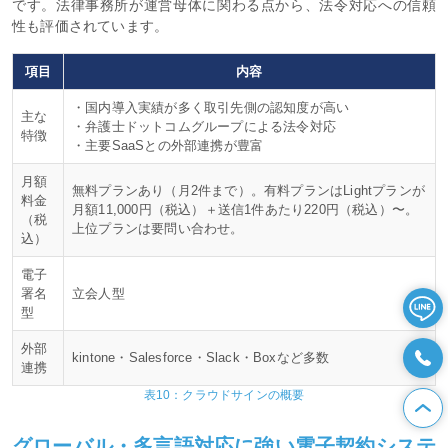
です。法律事務所が運営母体に関わる点から、法令対応への信頼
性も評価されています。
項目
内容
・国内導入実績が多く取引先側の認知度が高い
主な
・弁護士ドットコムグループによる法令対応
特徴
・主要SaaSとの外部連携が豊富
月額
無料プランあり（月2件まで）。有料プランはLightプランが
料金
月額11,000円（税込）＋送信1件あたり220円（税込）〜。
（税
上位プランは要問い合わせ。
込）
電子
署名
立会人型
型
外部
kintone・Salesforce・Slack・Boxなど多数
連携
表10：クラウドサインの概要
グローバル・多言語対応に強い電子契約システ