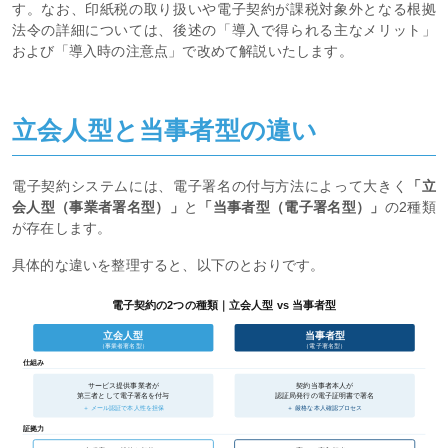
す。なお、印紙税の取り扱いや電子契約が課税対象外となる根拠
法令の詳細については、後述の「導入で得られる主なメリット」
および「導入時の注意点」で改めて解説いたします。
立会人型と当事者型の違い
電子契約システムには、電子署名の付与方法によって大きく
「立
会人型（事業者署名型）」
と
「当事者型（電子署名型）」
の2種類
が存在します。
具体的な違いを整理すると、以下のとおりです。
電子契約の2つの種類｜立会人型 vs 当事者型
立会人型
当事者型
（事業者署名型）
（電子署名型）
仕組み
サービス提供事業者が
契約当事者本人が
第三者として電子署名を付与
認証局発行の電子証明書で署名
＋ 厳格な本人確認プロセス
＋ メール認証で本人性を担保
証拠力