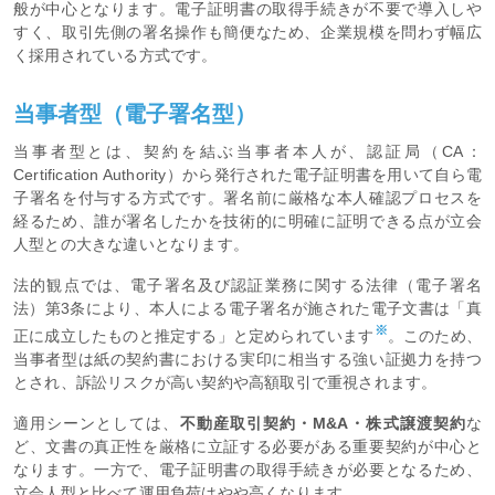
般が中心となります。電子証明書の取得手続きが不要で導入しや
すく、取引先側の署名操作も簡便なため、企業規模を問わず幅広
く採用されている方式です。
当事者型（電子署名型）
当事者型とは、契約を結ぶ当事者本人が、認証局（CA：
Certification Authority）から発行された電子証明書を用いて自ら電
子署名を付与する方式です。署名前に厳格な本人確認プロセスを
経るため、誰が署名したかを技術的に明確に証明できる点が立会
人型との大きな違いとなります。
法的観点では、電子署名及び認証業務に関する法律（電子署名
法）第3条により、本人による電子署名が施された電子文書は「真
※
正に成立したものと推定する」と定められています
。このため、
当事者型は紙の契約書における実印に相当する強い証拠力を持つ
とされ、訴訟リスクが高い契約や高額取引で重視されます。
適用シーンとしては、
不動産取引契約・M&A・株式譲渡契約
な
ど、文書の真正性を厳格に立証する必要がある重要契約が中心と
なります。一方で、電子証明書の取得手続きが必要となるため、
立会人型と比べて運用負荷はやや高くなります。