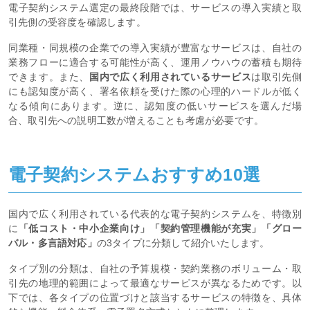
電子契約システム選定の最終段階では、サービスの導入実績と取
引先側の受容度を確認します。
同業種・同規模の企業での導入実績が豊富なサービスは、自社の
業務フローに適合する可能性が高く、運用ノウハウの蓄積も期待
できます。また、
国内で広く利用されているサービス
は取引先側
にも認知度が高く、署名依頼を受けた際の心理的ハードルが低く
なる傾向にあります。逆に、認知度の低いサービスを選んだ場
合、取引先への説明工数が増えることも考慮が必要です。
電子契約システムおすすめ10選
国内で広く利用されている代表的な電子契約システムを、特徴別
に
「低コスト・中小企業向け」「契約管理機能が充実」「グロー
バル・多言語対応」
の3タイプに分類して紹介いたします。
タイプ別の分類は、自社の予算規模・契約業務のボリューム・取
引先の地理的範囲によって最適なサービスが異なるためです。以
下では、各タイプの位置づけと該当するサービスの特徴を、具体