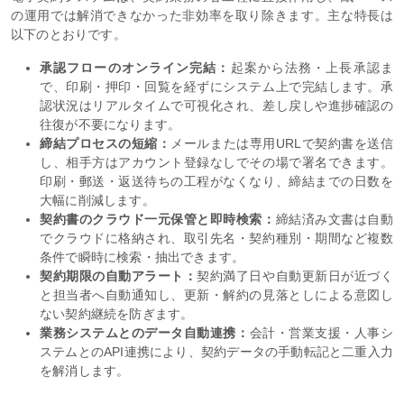
の運用では解消できなかった非効率を取り除きます。主な特長は
以下のとおりです。
承認フローのオンライン完結：
起案から法務・上長承認ま
で、印刷・押印・回覧を経ずにシステム上で完結します。承
認状況はリアルタイムで可視化され、差し戻しや進捗確認の
往復が不要になります。
締結プロセスの短縮：
メールまたは専用URLで契約書を送信
し、相手方はアカウント登録なしでその場で署名できます。
印刷・郵送・返送待ちの工程がなくなり、締結までの日数を
大幅に削減します。
契約書のクラウド一元保管と即時検索：
締結済み文書は自動
でクラウドに格納され、取引先名・契約種別・期間など複数
条件で瞬時に検索・抽出できます。
契約期限の自動アラート：
契約満了日や自動更新日が近づく
と担当者へ自動通知し、更新・解約の見落としによる意図し
ない契約継続を防ぎます。
業務システムとのデータ自動連携：
会計・営業支援・人事シ
ステムとのAPI連携により、契約データの手動転記と二重入力
を解消します。