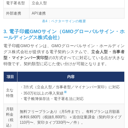
電子署名型
立会人型
外部連携
API連携
表4：ベクターサインの概要
3. 電子印鑑GMOサイン（GMOグローバルサイン・ホ
ールディングス株式会社）
電子印鑑GMOサインは、GMOグローバルサイン・ホールディン
グス株式会社が提供する電子契約システムで、
立会人型・当事者
型・マイナンバー実印型
の3方式すべてに対応している点が大きな
特徴です。契約類型に応じた使い分けが可能となります。
項目
内容
・3方式（立会人型／当事者型／マイナンバー実印）に対応
主な
※
・350万社以上の導入実績
特徴
・電子帳簿保存法・電子署名法に対応
月額
無料フリープランあり（月5件まで）。有料プランは月額基
料金
本料9,680円（税抜8,800円）＋送信従量課金（契約印タイプ
（税
110円〜、実印タイプ330円〜／件）。
込）