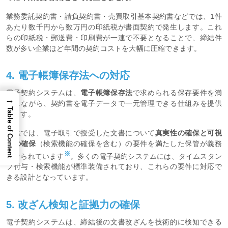
業務委託契約書・請負契約書・売買取引基本契約書などでは、1件
あたり数千円から数万円の印紙税が書面契約で発生します。これ
らの印紙税・郵送費・印刷費が一連で不要となることで、締結件
数が多い企業ほど年間の契約コストを大幅に圧縮できます。
4. 電子帳簿保存法への対応
電子契約システムは、
電子帳簿保存法
で求められる保存要件を満
→
たしながら、契約書を電子データで一元管理できる仕組みを提供
Table of Content
します。
同法では、電子取引で授受した文書について
真実性の確保と可視
性の確保
（検索機能の確保を含む）の要件を満たした保管が義務
※
付けられています
。多くの電子契約システムには、タイムスタン
プ付与・検索機能が標準装備されており、これらの要件に対応で
きる設計となっています。
5. 改ざん検知と証拠力の確保
電子契約システムは、締結後の文書改ざんを技術的に検知できる