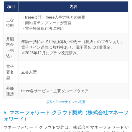
項目
内容
・freee会計・freee人事労務との連携
主な
・契約書テンプレートが豊富
特徴
・電子帳簿保存法に対応
月額
年額一括払いで月額換算5,980円〜（税抜）のプランあり。
料金
電子サイン送信は無料枠あり、電子署名は従量課金。
（税
※2025年12月にプラン改定済み。
込）
電子
署名
立会人型
型
外部
freee各サービス・主要グループウェア
連携
表6：freeeサインの概要
5. マネーフォワード クラウド契約（株式会社マネーフ
ォワード）
マネーフォワード クラウド契約は、株式会社マネーフォワードが