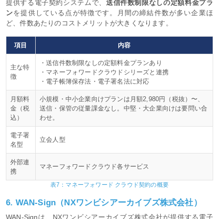
提供する電子契約システムで、
送信件数制限なしの定額料金プラ
ン
を提供している点が特徴です。月間の締結件数が多い企業ほ
ど、件数あたりのコストメリットが大きくなります。
項目
内容
・送信件数制限なしの定額料金プランあり
主な特
・マネーフォワードクラウドシリーズと連携
徴
・電子帳簿保存法・電子署名法に対応
月額料
小規模・中小企業向けプランは月額2,980円（税抜）〜、
金（税
送信・保管の従量課金なし。中堅・大企業向けは要問い合
込）
わせ。
電子署
立会人型
名型
外部連
マネーフォワードクラウド各サービス
携
表7：マネーフォワード クラウド契約の概要
6. WAN-Sign（NXワンビシアーカイブズ株式会社）
WAN-Signは、NXワンビシアーカイブズ株式会社が提供する電子