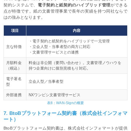
契約システムで、
電子契約と紙契約のハイブリッド管理
ができる
点が特徴です。紙の文書管理事業で長年の実績を持つ同社ならで
はの強みとなります。
項目
内容
・電子契約と紙契約をハイブリッドで一元管理
主な特徴
・立会人型・当事者型の両方に対応
・文書管理サービスとの連携
月額料金
料金は非公開（要問い合わせ）。文書管理ノウハウを
（税込）
持つ企業向けに個別見積もり対応。
電子署名
立会人型／当事者型
型
外部連携
NXワンビシ文書管理サービス
表8：WAN-Signの概要
7. BtoBプラットフォーム契約書（株式会社インフォマ
ート）
BtoBプラットフォーム契約書は、株式会社インフォマートが提供