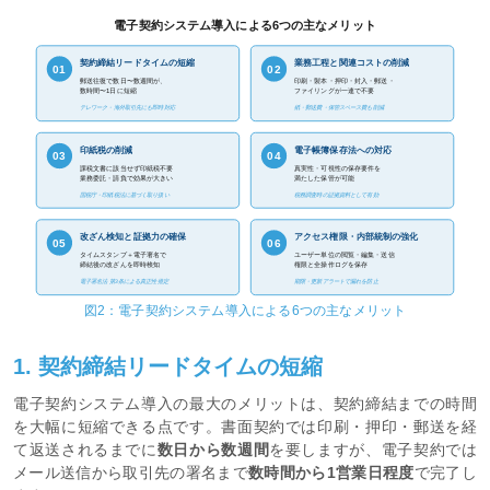
電子契約システム導入による6つの主なメリット
契約締結リードタイムの短縮
業務工程と関連コストの削減
01
02
郵送往復で数日〜数週間が、
印刷・製本・押印・封入・郵送・
数時間〜1日に短縮
ファイリングが一連で不要
テレワーク・海外取引先にも即時対応
紙・郵送費・保管スペース費も削減
印紙税の削減
電子帳簿保存法への対応
03
04
課税文書に該当せず印紙税不要
真実性・可視性の保存要件を
業務委託・請負で効果が大きい
満たした保管が可能
国税庁・印紙税法に基づく取り扱い
税務調査時の証拠資料として有効
改ざん検知と証拠力の確保
アクセス権限・内部統制の強化
05
06
タイムスタンプ＋電子署名で
ユーザー単位の閲覧・編集・送信
締結後の改ざんを即時検知
権限と全操作ログを保存
電子署名法 第3条による真正性推定
期限・更新アラートで漏れを防止
図2：電子契約システム導入による6つの主なメリット
1. 契約締結リードタイムの短縮
電子契約システム導入の最大のメリットは、契約締結までの時間
を大幅に短縮できる点です。書面契約では印刷・押印・郵送を経
て返送されるまでに
数日から数週間
を要しますが、電子契約では
メール送信から取引先の署名まで
数時間から1営業日程度
で完了し