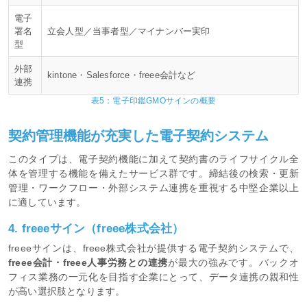
電子
署名
立会人型／当事者型／マイナンバー実印
型
外部
kintone・Salesforce・freee会計など
連携
表5：電子印鑑GMOサインの概要
契約管理機能が充実した電子契約システム
このタイプは、電子契約機能に加えて契約書のライフサイクル全
体を管理する機能を備えたサービス群です。締結後の検索・更新
管理・ワークフロー・外部システム連携を重視する中堅企業以上
に適しています。
4. freeeサイン（freee株式会社）
freeeサインは、freee株式会社が提供する電子契約システムで、
freee会計・freee人事労務との連携
が最大の強みです。バックオ
フィス業務の一元化を目指す企業にとって、データ連携の親和性
が高い選択肢となります。