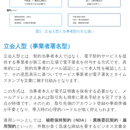
中程度（一般的な契約に
高い（実印相当の
十分対応できる証拠力）
証拠力を持つ）
適用シーン
・秘密保持契約（NDA）
・不動産取引契約
・業務委託契約
・M&A・株式譲渡契約
・雇用契約・労働条件通知書
・高額・重要契約全般
図1：立会人型と当事者型の主な違い
立会人型（事業者署名型）
立会人型とは、契約当事者本人ではなく、電子契約サービスを提
供する事業者が第三者の立場で電子署名を付与する方式です。具
体的には、契約当事者がメール認証によって本人性を確認した上
で、その意思表示に基づいてサービス事業者が電子署名とタイム
スタンプを文書に施す仕組みとなります。
この方式は、当事者本人が電子証明書を保有する必要がなく、メ
ールアドレスさえあれば取引先も簡単に署名手続きを完了できる
点が特徴です。そのため、取引先側のアカウント登録や事前準備
が不要となり、導入時の心理的ハードルが低く抑えられます。
適用シーンとしては、
秘密保持契約（NDA）・業務委託契約・雇
用契約
といった、件数が多く迅速な締結を要するビジネス文書全