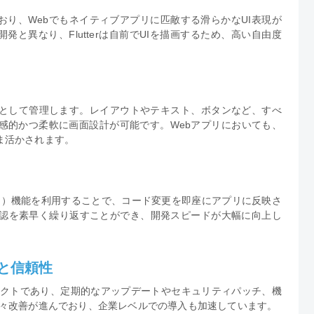
用しており、Webでもネイティブアプリに匹敵する滑らかなUI表現が
開発と異なり、Flutterは自前でUIを描画するため、高い自由度
ット」として管理します。レイアウトやテキスト、ボタンなど、すべ
感的かつ柔軟に画面設計が可能です。Webアプリにおいても、
ま活かされます。
ットリロード）機能を利用することで、コード変更を即座にアプリに反映さ
確認を素早く繰り返すことができ、開発スピードが大幅に向上し
トと信頼性
プロジェクトであり、定期的なアップデートやセキュリティパッチ、機
bも年々改善が進んでおり、企業レベルでの導入も加速しています。