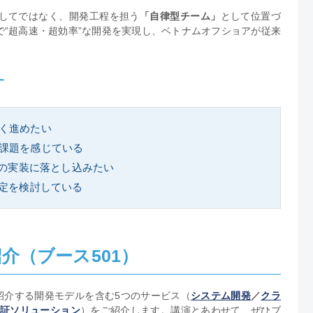
としてではなく、開発工程を担う
「自律型チーム」
として位置づ
で“超高速・超効率”な開発を実現し、ベトナムオフショアが従来
す
く進めたい
課題を感じている
場の実装に落とし込みたい
選定を検討している
介（ブース501）
紹介する開発モデルを含む5つのサービス（
システム開発
／
クラ
認証ソリューション
）をご紹介します。講演とあわせて、ぜひブ