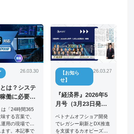
26.03.27
26.03.30
【お知ら
グ
せ】
65とは？システ
『経済界』2026年5
稼働に必要な
月号（3月23日発
制・コストを
5とは「24時間365
売）掲載：ベトナム
ベトナムオフショア開発
意味する言葉で、
オフショアでレガシ
でレガシー刷新とDX推進
ム運用の現場でよ
ー刷新を推進するカ
を支援するカオピーズ。
れます。本記事で