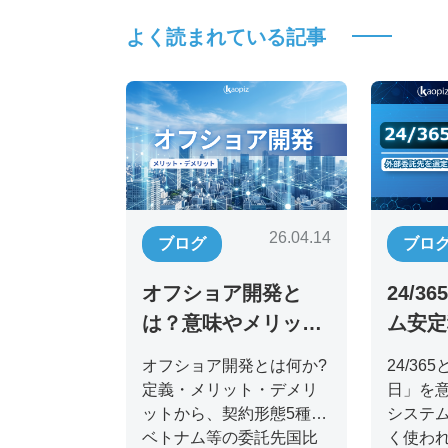
よく読まれている記事
26.04.14
ブログ
ブロ
オフショア開発と
24/3
は？意味やメリッ
ム安定
ト、失敗しない進め
運用体
オフショア開発とは何か?
24/36
方を紹介
解説
定義・メリット・デメリ
日」を
ットから、契約形態5種、
システ
ベトナム等の委託先国比
く使わ