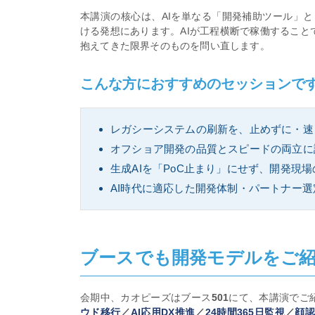
本講演の核心は、AIを単なる「開発補助ツール」
ける発想にあります。AIが工程横断で稼働すること
抱えてきた限界そのものを問い直します。
こんな方におすすめのセッションで
レガシーシステムの刷新を、止めずに・速
オフショア開発の品質とスピードの両立に
生成AIを「PoC止まり」にせず、開発現
AI時代に適応した開発体制・パートナー
ブースでも開発モデルをご紹
会期中、カオピーズはブース
501
にて、本講演でご
ウド移行
／
AI応用DX推進
／
24時間365日監視
／
顔