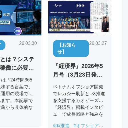
26.03.27
26.03.30
【お知ら
グ
せ】
65とは？システ
『経済界』2026年5
稼働に必要な
月号（3月23日発
制・コストを
5とは「24時間365
売）掲載：ベトナム
ベトナムオフショア開発
意味する言葉で、
オフショアでレガシ
でレガシー刷新とDX推進
ム運用の現場でよ
ー刷新を推進するカ
を支援するカオピーズ。
れます。本記事で
『経済界』掲載インタビ
定義から具体的な
オピーズ代表取締役
ューで成長戦略と強みを
自社運用と外注の
チン・コン・フアン
紹介。
較、AI活用の最
の挑戦
#dx推進
#オフショア開
サービスまでを解