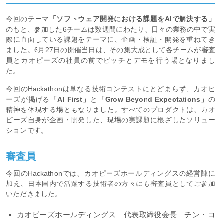
今回のテーマ
「ソフトウェア開発における課題をAIで解決する」
のもと、参加した6チームは数週間にわたり、日々の業務の中で実
際に直面している課題をテーマに、企画・検証・開発を重ねてき
ました。6月27日の開催当日は、その集大成として各チームが審査
員とカオピーズの社員の前でピッチとデモを行う場となりまし
た。
今回のHackathonは単なる技術コンテストにとどまらず、カオピ
ーズが掲げる
「AI First」
と
「Grow Beyond Expectations」
の
精神を体現する場ともなりました。すべてのプロダクトは、カオ
ピーズ自身が企画・開発した、現場の実課題に根ざしたソリュー
ションです。
審査員
今回のHackathonでは、カオピーズホールディングスの経営陣に
加え、日本国内で活躍する技術者の方々にも審査員としてご参加
いただきました。
カオピーズホールディングス 代表取締役会長 チン・コ