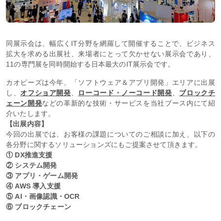
同展示会は、幅広くIT分野を網羅して開催することで、ビジネス
拡大を求める出展社、来場者にとって欠かせない展示会であり、
11の専門展を同時開始する日本最大のIT展示会です。
カオピーズは今年、「ソフトウェア＆アプリ開発」エリアに出展
し、
オフショア開発
、
ローコード・ノーコード開発
、
ブロックチ
ェーン開発
などの革新的な技術・サービスを当社ブース内にて紹
介いたします。
【出展内容】
今回の出展では、お客様の課題についてのご相談に加え、以下の
各分野に関するソリューションズにもご提案させて頂きます。
① DX推進支援
② システム開発
③ アプリ・ゲーム開発
④ AWS 導入支援
⑤ AI・画像認識・OCR
⑥ ブロックチェーン