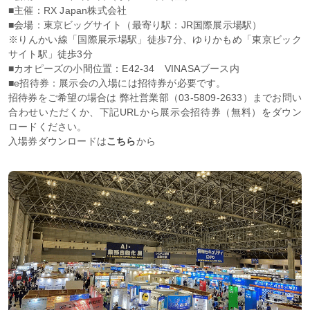
■主催：RX Japan株式会社
■会場：東京ビッグサイト（最寄り駅：JR国際展示場駅）
※りんかい線「国際展示場駅」徒歩7分、ゆりかもめ「東京ビック
サイト駅」徒歩3分
■カオピーズの小間位置：E42-34 VINASAブース内
■e招待券：展示会の入場には招待券が必要です。
招待券をご希望の場合は 弊社営業部（03-5809-2633）までお問い
合わせいただくか、下記URLから展示会招待券（無料）をダウン
ロードください。
入場券ダウンロードは
こちら
から