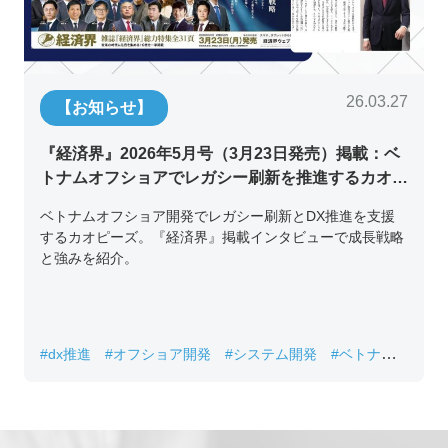
26.03.27
【お知らせ】
『経済界』2026年5月号（3月23日発売）掲載：ベ
トナムオフショアでレガシー刷新を推進するカオピ
ーズ代表取締役チン・コン・フアンの挑戦
ベトナムオフショア開発でレガシー刷新とDX推進を支援
するカオピーズ。『経済界』掲載インタビューで成長戦略
と強みを紹介。
#dx推進
#オフショア開発
#システム開発
#ベトナムIT
#レガシーシステム刷新