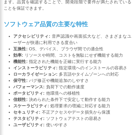
ます。品質を確認することで、開発段階で要件が満たされている
ことを保証できます。
ソフトウェア品質の主要な特性
アクセシビリティ:
音声認識や画面拡大など、さまざまなユ
ーザーが快適に利用できる度合い
互換性:
OS、デバイス、ブラウザ間での適合性
効率:
リソースや時間、コストを無駄にせず機能する能力
機能性:
指定された機能を正確に実行する能力
インストーラビリティ:
指定環境へのインストールの容易さ
ローカライゼーション:
多言語やタイムゾーンへの対応
保守性:
バグ修正や機能追加のしやすさ
パフォーマンス:
負荷下での動作速度
ポータビリティ:
他環境への移植性
信頼性:
決められた条件下で安定して動作する能力
スケーラビリティ:
処理要求の増減に対応する能力
セキュリティ:
不正アクセスやデータ損失から保護
テスタビリティ:
ソフトウェアテストの容易さ
ユーザビリティ:
使いやすさ