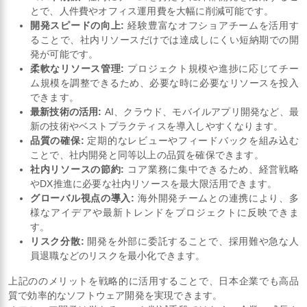
とで、人件費やオフィス運用費を大幅に削減可能です。
開発スピードの向上:
経験豊富なオフショアチームを活用す
ることで、社内リソースだけでは達成しにくい短納期での開
発が可能です。
柔軟なリソース管理:
プロジェクト規模や進捗に応じてチー
ム規模を調整できるため、必要な時に必要なリソースを投入
できます。
最新技術の活用:
AI、クラウド、モバイルアプリ開発など、最
新の技術やベストプラクティスを導入しやすくなります。
品質の確保:
定期的なレビューやフィードバックを組み込む
ことで、社内開発と同等以上の品質を確保できます。
社内リソースの節約:
コア業務に集中できるため、経営戦略
やDX推進に必要な社内リソースを最大限活用できます。
グローバル視点の導入:
海外開発チームとの連携により、多
様なアイデアや最新トレンドをプロジェクトに反映できま
す。
リスク分散:
開発を外部に委託することで、採用難や急な人
員退職などのリスクを最小化できます。
上記ののメリットを戦略的に活用することで、日本企業でも高品
質で効率的なソフトウェア開発を実現できます。