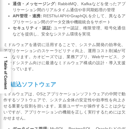
通信・メッセージング:
RabbitMQ、Kafkaなどを使ったアプ
リケーション間のリアルタイム通信や非同期処理の管理
API管理・連携:
RESTful APIやGraphQLを介して、異なるア
プリケーション間のデータ交換や機能統合をサポート
セキュリティ・認証:
ユーザー認証、権限管理、暗号化通信
などを提供し、安全なシステム環境を実現
ミドルウェアを適切に活用することで、システム開発の効率化、
アプリケーションのスケーラビリティ向上、運用コスト削減が可
→
能になります。カオピーズでは、業務アプリ、Webサービス、ク
Table of Content
ラウドシステム向けに最適なミドルウェア構成の設計・導入支援
も行っています。
4. 組込ソフトウェア
ミドルウェアは、OSとアプリケーションソフトウェアの中間で動
作するソフトウェアで、システム全体の安定性や効率性を向上さ
せる重要な役割を担います。直接ユーザーが操作することは少な
いですが、アプリケーションの機能を正しく実行するためには欠
かせません。
データベース管理:
MySQL、PostgreSQL、Oracleなどのデ