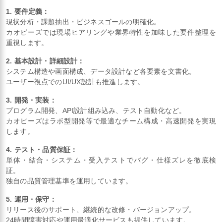
1. 要件定義：
現状分析・課題抽出・ビジネスゴールの明確化。
カオピーズでは現場ヒアリングや業界特性を加味した要件整理を
重視します。
2. 基本設計・詳細設計：
システム構造や画面構成、データ設計など各要素を文書化。
ユーザー視点でのUI/UX設計も推進します。
3. 開発・実装：
プログラム開発、API設計組み込み、テスト自動化など。
カオピーズはラボ型開発等で最適なチーム構成・高速開発を実現
します。
4. テスト・品質保証：
単体・結合・システム・受入テストでバグ・仕様ズレを徹底検
証。
独自の品質管理基準を運用しています。
5. 運用・保守：
リリース後のサポート、継続的な改修・バージョンアップ。
24時間障害対応や運用最適化サービスも提供しています。