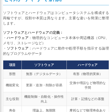
ソフトウェアとハードウェアはコンピュータシステムを構成する
両輪ですが、役割や本質は異なります。主要な違いを簡潔に整理
します。
ソフトウェアとハードウェアの定義：
・
ハードウェア
：物理的なコンピュータ本体や周辺機器（CPU、
メモリ、ストレージなど）
・
ソフトウェア
：ハードウェアに動作や処理手順を指示する論理
的なプログラムやデータ
項目
ソフトウェア
ハードウェア
形態
無形（デジタルデータ）
有形（物理的実体）
交換や増設など物理的な
機能変化
更新・追加・削除が容易
手間
機能制御・自動化・操作性
主な役割
計算・記憶などの基盤
向上
寿命
理論上、無期限
摩耗などで物理寿命あり