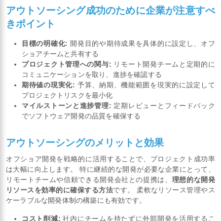
アウトソーシング成功のために企業が注意すべ
きポイント
目標の明確化:
開発目的や期待成果を具体的に設定し、オフ
ショアチームと共有する
プロジェクト管理への関与:
リモート開発チームと定期的に
コミュニケーションを取り、進捗を確認する
期待値の現実化:
予算、納期、機能範囲を現実的に設定して
プロジェクトリスクを最小化
マイルストーンと進捗管理:
定期レビューとフィードバック
でソフトウェア開発の品質を確保する
アウトソーシングのメリットと効果
オフショア開発を戦略的に活用することで、プロジェクト成功率
は大幅に向上します。 特に継続的な開発が必要な企業にとって、
リモートチームや信頼できる開発会社との提携は、
理想的な開発
リソースを効率的に確保する方法
です。 柔軟なリソース管理やス
ケーラブルな開発体制の構築にも有効です。
コスト削減:
社内にチームを持たずに外部開発を活用するこ