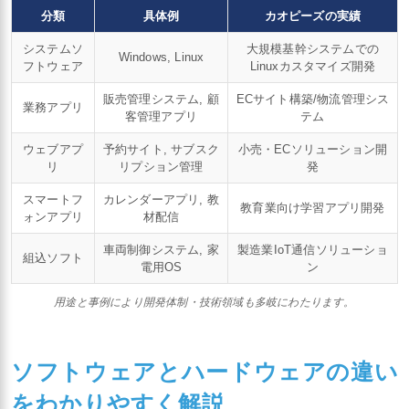
分類
具体例
カオピーズの実績
システムソ
大規模基幹システムでの
Windows, Linux
フトウェア
Linuxカスタマイズ開発
販売管理システム, 顧
ECサイト構築/物流管理シス
業務アプリ
客管理アプリ
テム
ウェブアプ
予約サイト, サブスク
小売・ECソリューション開
リ
リプション管理
発
スマートフ
カレンダーアプリ, 教
教育業向け学習アプリ開発
ォンアプリ
材配信
車両制御システム, 家
製造業IoT通信ソリューショ
組込ソフト
電用OS
ン
用途と事例により開発体制・技術領域も多岐にわたります。
ソフトウェアとハードウェアの違い
をわかりやすく解説