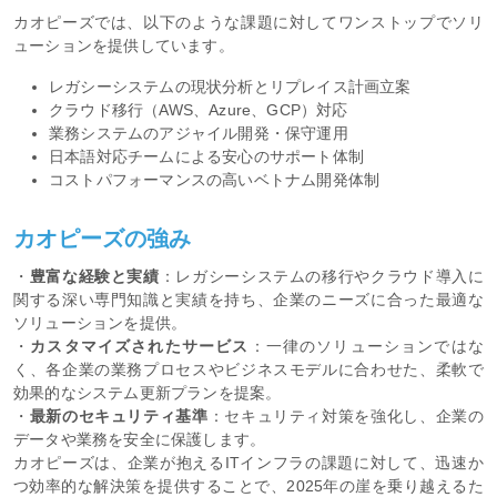
カオピーズでは、以下のような課題に対してワンストップでソリ
ューションを提供しています。
レガシーシステムの現状分析とリプレイス計画立案
クラウド移行（AWS、Azure、GCP）対応
業務システムのアジャイル開発・保守運用
日本語対応チームによる安心のサポート体制
コストパフォーマンスの高いベトナム開発体制
カオピーズの強み
・
豊富な経験と実績
：レガシーシステムの移行やクラウド導入に
関する深い専門知識と実績を持ち、企業のニーズに合った最適な
ソリューションを提供。
・
カスタマイズされたサービス
：一律のソリューションではな
く、各企業の業務プロセスやビジネスモデルに合わせた、柔軟で
効果的なシステム更新プランを提案。
・
最新のセキュリティ基準
：セキュリティ対策を強化し、企業の
データや業務を安全に保護します。
カオピーズは、企業が抱えるITインフラの課題に対して、迅速か
つ効率的な解決策を提供することで、2025年の崖を乗り越えるた