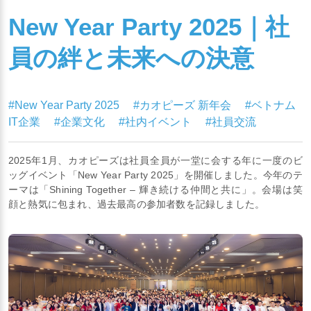
New Year Party 2025｜社
員の絆と未来への決意
#New Year Party 2025
#カオピーズ 新年会
#ベトナム
IT企業
#企業文化
#社内イベント
#社員交流
2025年1月、カオピーズは社員全員が一堂に会する年に一度のビ
ッグイベント「New Year Party 2025」を開催しました。今年のテ
ーマは「Shining Together – 輝き続ける仲間と共に」。会場は笑
顔と熱気に包まれ、過去最高の参加者数を記録しました。