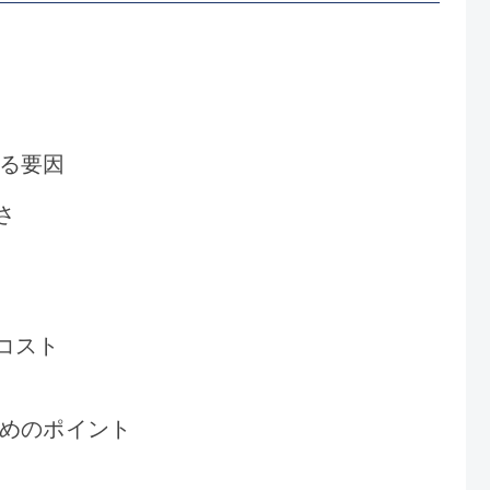
る要因
さ
理コスト
めのポイント