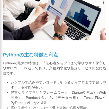
Pythonの主な特徴と利点
Pythonの最大の特徴は、「初心者からプロまで学びやすく保守し
やすいコード構造」であり、業務効率化や新規サービス開発に最
適です。
シンプルで読みやすいコード：初心者からプロまで学習しや
すく、保守性が高い。
豊富なライブラリとフレームワーク：DjangoやFlask（Web
開発）、PandasやNumPy（データ分析）、TensorFlowや
PyTorch（AI）など多彩。
高い生産性：少ないコード量で複雑な処理が可能。