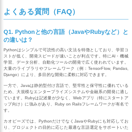
よくある質問（FAQ）
Q1. Pythonと他の言語（JavaやRubyなど）と
の違いは？
Pythonはシンプルで可読性の高い文法を特徴としており、学習コ
ストが低く、開発スピードが速いことが利点です。特にAI・機械
学習、データ分析、自動化ツールの開発で広く使われています。
大量のライブラリやフレームワーク（例：TensorFlow, Pandas,
Django）により、多目的な開発に柔軟に対応できます。
一方で、Javaは静的型付け言語で、堅牢性と保守性に優れている
ため、大規模なエンタープライズシステムや金融系の開発に適し
ています。Rubyは記述量が少なく、Webアプリ（特にスタートア
ップ向け）に強みがあり、Ruby on Railsフレームワークが有名で
す。
カオピーズでは、PythonだけでなくJavaやRubyにも対応してお
り、プロジェクトの目的に応じた最適な言語選定をサポートいた