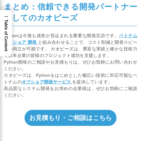
まとめ：信頼できる開発パートナー
→
としてのカオピーズ
Table of Content
Pythonは今後も成長が見込まれる重要な開発言語です。
ベトナム
オフショア 開発
と組み合わせることで、コスト削減と開発スピー
ドの両立が可能です。
カオピーズ
は、豊富な実績と確かな技術力
で日本企業の皆様のプロジェクト成功を支援します。
Python開発のご相談やお見積もりは、ぜひお気軽にお問い合わせ
ください。
カオピーズは、Pythonをはじめとした幅広い技術に対応可能なベ
トナムの
オフショア開発サービス
を提供しています。
高品質なシステム開発をお求めの企業様は、ぜひお気軽にご相談
ください。
お見積もり・ご相談はこちら