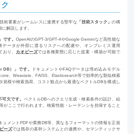
ック
の技術要素がシームレスに連携する堅牢な
「技術スタック」
の構
順に解説します。
」です。
OpenAIのGPT-3/GPT-4やGoogle Geminiなど高性能な
業務データが外部に渡るリスクへの配慮や、オンプレミス運用
えており、
カオピーズ
では各種業態に応じた提案・構築が可能で
r DB）」です。
ドキュメントやFAQデータは埋め込みモデル
ne、Weaviate、FAISS、Elasticsearch等で効率的な類似検索
ータ規模や検索負荷、コスト観点から最適なベクトルDBを構成し
不可欠です。
ベクトルDBへのクエリ生成・検索条件の設計、結
等がここで行われます。検索性能・レーテンシを担保すること
キュメントPDFや業務DB等、異なるフォーマットの情報を正規
ピーズ
では既存の基幹システムとの連携や、セマンティックサ