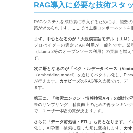
RAG導入に必要な技術スタ
RAGシステムを成功裏に導入するためには、複数
築が求められます。ここでは主要コンポーネントを
まず、中心となるのが「大規模言語モデル（LLM）
プロバイダーの選定とAPI利用が一般的です。
（Llama 2等のオープンソース利用）の実績も増
す。
次に肝となるのが「ベクトルデータベース（Vecto
（embedding model）を通じてベクトル化し、Pineco
が行えます。
カオピーズ
のRAG導入支援では、デ
ます。
第三に、「検索エンジン・情報検索API」の設計が
果のサンプリング、精度向上のための再ランキング
で、ユーザー体験の質が決まります。
さらに「データ前処理・ETL」も要となります。
ド
化し、AI学習・検索に適した形に変換します。
カオ