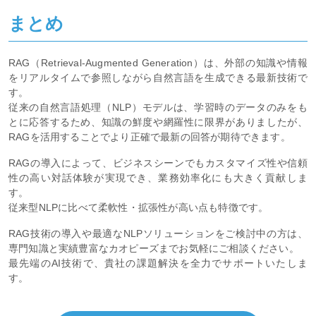
DXコンサルティングページ
では、業務ヒアリングから要件整理、
最適な技術選定まで支援しています。営業支援や経理自動化、技
術研修QAなどの最新プロジェクト事例も掲載しています。
まとめ
RAG（Retrieval-Augmented Generation）は、外部の知識や情報
をリアルタイムで参照しながら自然言語を生成できる最新技術で
す。
従来の自然言語処理（NLP）モデルは、学習時のデータのみをも
とに応答するため、知識の鮮度や網羅性に限界がありましたが、
RAGを活用することでより正確で最新の回答が期待できます。
RAGの導入によって、ビジネスシーンでもカスタマイズ性や信頼
性の高い対話体験が実現でき、業務効率化にも大きく貢献しま
す。
従来型NLPに比べて柔軟性・拡張性が高い点も特徴です。
RAG技術の導入や最適なNLPソリューションをご検討中の方は、