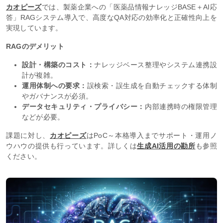
カオピーズ
では、製薬企業への「医薬品情報ナレッジBASE＋AI応
答」RAGシステム導入で、高度なQA対応の効率化と正確性向上を
実現しています。
RAGのデメリット
設計・構築のコスト：
ナレッジベース整理やシステム連携設
計が複雑。
運用体制への要求：
誤検索・誤生成を自動チェックする体制
やガバナンスが必須。
データセキュリティ・プライバシー：
内部連携時の権限管理
などが必要。
課題に対し、
カオピーズ
はPoC～本格導入までサポート・運用ノ
ウハウの提供も行っています。詳しくは
生成AI活用の勘所
も参照
ください。