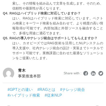
照し、その結果を文章に反映します。これにより、時事性の
ある正確な回答が可能になります。
Q3. RAGとGPTの違いは何ですか？
GPTは学習済みの知識のみに基づいてテキストを生成しま
すが、RAGは必要に応じて外部データベースから情報を検
索し、その情報を組み込んで文章を生成します。そのため、
信頼性や最新性が高くなります。
Q4. RAGはハイブリッド検索に対応していますか？
はい、RAGはハイブリッド検索に対応しています。ベクト
ル検索とキーワード検索を組み合わせて、より精度の高い情
報取得が可能です。内部知識と外部ソースを融合すること
で、多様な用途に適応できます。
Q5. RAGの導入やナレッジ統合はサポートしてもらえますか？
はい、カオピーズではRAG技術を活用したNLPシステムの
導入支援や、社内ナレッジ統合の設計・実装までトータルで
サポート可能です。業務課題に合わせた最適なソリューショ
ンをご提案いたします。
青木
Share with :
事業推進本部