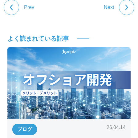
#GPTとの違い
#RAGとは
#ナレッジ統合
#ハイブリッド検索
#従来NLP
Prev
Next
よく読まれている記事