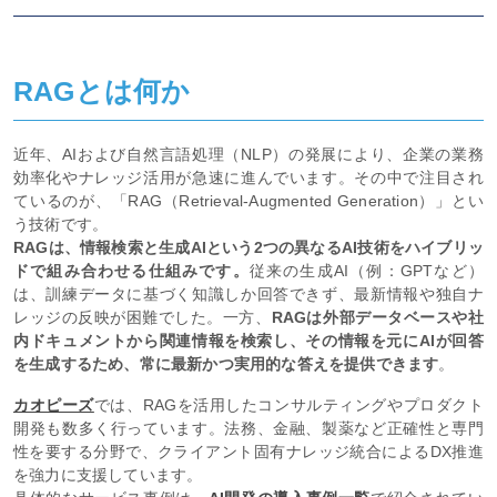
RAGとは何か
近年、AIおよび自然言語処理（NLP）の発展により、企業の業務
効率化やナレッジ活用が急速に進んでいます。その中で注目され
ているのが、「RAG（Retrieval-Augmented Generation）」とい
う技術です。
RAGは、情報検索と生成AIという2つの異なるAI技術をハイブリッ
ドで組み合わせる仕組みです。
従来の生成AI（例：GPTなど）
は、訓練データに基づく知識しか回答できず、最新情報や独自ナ
レッジの反映が困難でした。一方、
RAGは外部データベースや社
内ドキュメントから関連情報を検索し、その情報を元にAIが回答
を生成するため、常に最新かつ実用的な答えを提供できます
。
カオピーズ
では、RAGを活用したコンサルティングやプロダクト
開発も数多く行っています。法務、金融、製薬など正確性と専門
性を要する分野で、クライアント固有ナレッジ統合によるDX推進
を強力に支援しています。