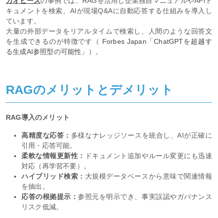
カオピーズ
の事例では、RAGを活用し企業独自マニュアルやAPIド
キュメントを検索、AIが現場Q&Aに自動応答する仕組みを導入し
ています。
大量の外部データをリアルタイムで検索し、人間のような回答文
を生成できるのが特徴です（
Forbes Japan「ChatGPTを超越す
る生成AI参照型の可能性」
）。
RAGのメリットとデメリット
RAG導入のメリット
高精度な応答：
多様なナレッジソースを統合し、AIが正確に
引用・応答可能。
柔軟な情報更新性：
ドキュメント追加やルール変更にも迅速
対応（再学習不要）。
ハイブリッド検索：
大規模データベースから意味で関連情報
を抽出。
応答の根拠提示：
参照元を明示でき、事実誤認やガバナンス
リスク低減。