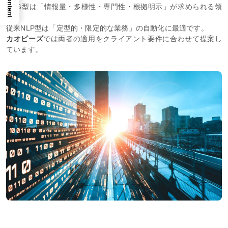
運送会社の電話自動応答：荷物問い合わせなどを定型シナリ
オで自動化。
社内総務問い合わせボット：労務や社内ルールなど少数QAに
定型化AI対応。
RAG型は「情報量・多様性・専門性・根拠明示」が求められる領
域、
従来NLP型は「定型的・限定的な業務」の自動化に最適です。
カオピーズ
では両者の適用をクライアント要件に合わせて提案し
ています。