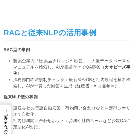
RAGと従来NLPの活用事例
RAG型の事例
製薬企業の「医薬品ナレッジAI応答」：大量データベースや
マニュアルを検索し、AIが根拠付きでQA応答（
カオピーズ事
例
）。
→
法務部門の法規制チェック：最新法令DBと社内規程を横断検
Table of Content
索し、AIが一貫した回答を生成（
経産省・AI白書
参照）。
従来NLP型の事例