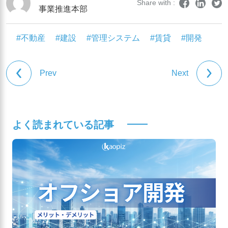
Share with :
事業推進本部
#不動産
#建設
#管理システム
#賃貸
#開発
Prev
Next
よく読まれている記事