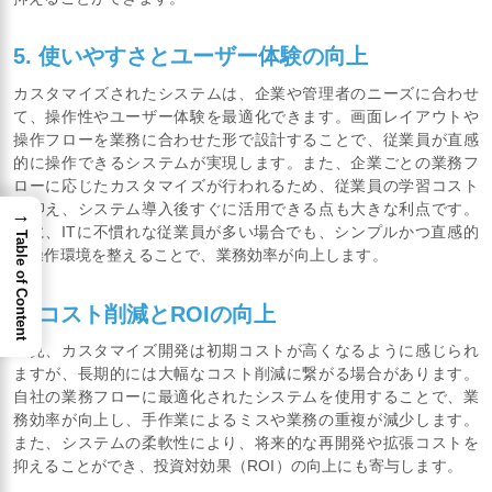
5. 使いやすさとユーザー体験の向上
カスタマイズされたシステムは、企業や管理者のニーズに合わせ
て、操作性やユーザー体験を最適化できます。画面レイアウトや
操作フローを業務に合わせた形で設計することで、従業員が直感
的に操作できるシステムが実現します。また、企業ごとの業務フ
ローに応じたカスタマイズが行われるため、従業員の学習コスト
を抑え、システム導入後すぐに活用できる点も大きな利点です。
→
特に、ITに不慣れな従業員が多い場合でも、シンプルかつ直感的
Table of Content
な操作環境を整えることで、業務効率が向上します。
6. コスト削減とROIの向上
一見、カスタマイズ開発は初期コストが高くなるように感じられ
ますが、長期的には大幅なコスト削減に繋がる場合があります。
自社の業務フローに最適化されたシステムを使用することで、業
務効率が向上し、手作業によるミスや業務の重複が減少します。
また、システムの柔軟性により、将来的な再開発や拡張コストを
抑えることができ、投資対効果（ROI）の向上にも寄与します。