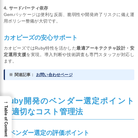
4. サードパーティ依存
Gemパッケージは便利な反面、脆弱性や開発終了リスクに備え運
用ポリシー整備が大切です。
カオピーズの安心サポート
カオピーズではRuby特性を活かした
最適アーキテクチャ設計・安
定運用支援
を実現。導入判断や技術調査も専門スタッフが対応し
ます。
※ 関連記事：
お問い合わせページ
Ruby開発のベンダー選定ポイント
→
Table of Content
と適切なコスト管理法
ITベンダー選定の評価ポイント