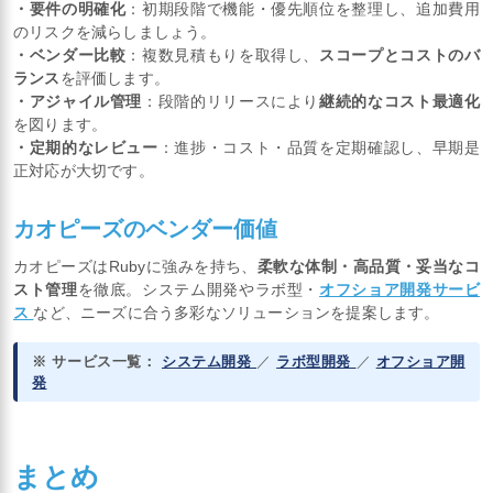
・要件の明確化
：初期段階で機能・優先順位を整理し、追加費用
のリスクを減らしましょう。
・ベンダー比較
：複数見積もりを取得し、
スコープとコストのバ
ランス
を評価します。
・アジャイル管理
：段階的リリースにより
継続的なコスト最適化
を図ります。
・定期的なレビュー
：進捗・コスト・品質を定期確認し、早期是
正対応が大切です。
カオピーズのベンダー価値
カオピーズはRubyに強みを持ち、
柔軟な体制・高品質・妥当なコ
スト管理
を徹底。システム開発やラボ型・
オフショア開発サービ
ス
など、ニーズに合う多彩なソリューションを提案します。
※ サービス一覧：
システム開発
／
ラボ型開発
／
オフショア開
発
まとめ