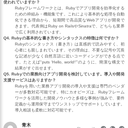
使われていますか？
Rubyフレームワークとは、Rubyでアプリ開発を効率化する
ための枠組み・機能集です。これにより基本的な処理を自動
化できる理由から、短期間で高品質なWebアプリが開発で
きます。代表例はRuby on RailsやSinatraで、どちらも業界
で広く利用されています。
Q4. Rubyの基本的な書き方やシンタックスの特徴は何ですか？
Rubyのシンタックス（書き方）は直感的で読みやすく、初
心者にも親しまれています。その理由は、不要な記号や冗長
な記述が少なく自然言語に近いコーディングができる点で
す。たとえば“puts ‘Hello, world!’”のように、簡潔な構文で
結果がすぐ出せます。
Q5. Rubyでの業務向けアプリ開発を検討しています。導入や開発
支援サービスはありますか？
Rubyを用いた業務アプリ開発の導入や支援は専門のベンダ
ーが多数対応可能です。特にカオピーズは、Rubyフレーム
ワークを活用した開発ノウハウと多様な事例が強みで、要件
定義から運用保守までワンストップでサポートしています。
導入相談も柔軟に対応可能です。
青木