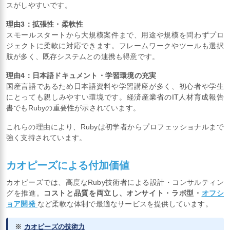
スがしやすいです。
理由3：拡張性・柔軟性
スモールスタートから大規模案件まで、用途や規模を問わずプロ
ジェクトに柔軟に対応できます。フレームワークやツールも選択
肢が多く、既存システムとの連携も得意です。
理由4：日本語ドキュメント・学習環境の充実
国産言語であるため日本語資料や学習講座が多く、初心者や学生
にとっても親しみやすい環境です。
経済産業省のIT人材育成報告
書
でもRubyの重要性が示されています。
これらの理由により、Rubyは初学者からプロフェッショナルまで
強く支持されています。
カオピーズによる付加価値
カオピーズでは、高度なRuby技術者による設計・コンサルティン
グを推進。
コストと品質を両立し、オンサイト・ラボ型・
オフシ
ョア開発
など柔軟な体制で最適なサービスを提供しています。
※
カオピーズの技術力