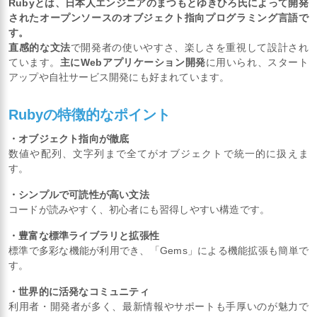
Rubyとは、日本人エンジニアのまつもとゆきひろ氏によって開発
されたオープンソースのオブジェクト指向プログラミング言語で
す。
直感的な文法
で開発者の使いやすさ、楽しさを重視して設計され
ています。
主にWebアプリケーション開発
に用いられ、スタート
アップや自社サービス開発にも好まれています。
Rubyの特徴的なポイント
・オブジェクト指向が徹底
数値や配列、文字列まで全てがオブジェクトで統一的に扱えま
す。
・シンプルで可読性が高い文法
コードが読みやすく、初心者にも習得しやすい構造です。
・豊富な標準ライブラリと拡張性
標準で多彩な機能が利用でき、「Gems」による機能拡張も簡単で
す。
・世界的に活発なコミュニティ
利用者・開発者が多く、最新情報やサポートも手厚いのが魅力で