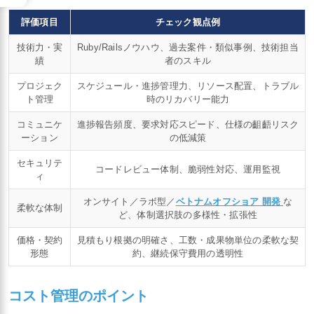
評価項目
チェック観点例
技術力・実
Ruby/Railsノウハウ、過去案件・類似事例、技術担当
績
者のスキル
プロジェク
スケジュール・進捗管理力、リソース配置、トラブル
ト管理
時のリカバリー能力
コミュニケ
進捗報告頻度、要求対応スピード、仕様の齟齬リスク
ーション
の低減策
セキュリテ
コードレビュー体制、脆弱性対応、運用監視
ィ
オンサイト／ラボ型／
ベトナムオフショア 開発
な
柔軟な体制
ど、体制選択肢の多様性・拡張性
価格・契約
見積もり根拠の明確さ、工数・成果物単位の柔軟な契
形態
約、継続保守費用の透明性
コスト管理のポイント