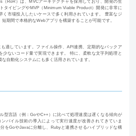
Rails（RoR）は、MVCアーキテクチャを採用しており、開発の生
グやMVP（Minimum Viable Product）開発に非常に
早く市場投入したいケースで多く利用されています。 豊富なジ
、短期間で本格的なWebアプリを構築することが可能です。
にも適しています。ファイル操作、API連携、定期的なバックア
を少ないコード量で実現できます。 特に、柔軟な文字列処理と
模な自動化システムにも多く活用されています。
イル型言語（例：GoやC++）に比べて処理速度は遅くなる傾向が
ime）コンパイル技術の導入によって実行速度が改善されてきていま
をGoやJavaに分離し、Rubyと連携させるハイブリッドな構