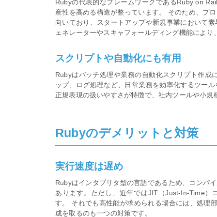
Rubyの代表的なフレームワークであるRuby on 
産性を高める構造が整っています。 そのため、プロトタイピン
向いており、スタートアップや新規事業において素
ェネレーターやスキャフォールディング機能により
スクリプトや自動化にも有用
Rubyはバッチ処理や業務の自動化スクリプト作成
ップ、ログ処理など、日常業務を効率化するツール
正規表現の扱いやすさが特徴で、社内ツールや小規
Rubyのデメリットと対策
実行速度は遅め
Rubyはインタプリタ型の言語であるため、コンパ
あります。ただし、近年ではJIT（Just-In-T
す。 それでも高性能が求められる場合には、処理部分
成を取るのも一つの対策です。