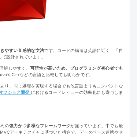
書きやすい直感的な文法
です。コードの構造は英語に近く、「自
して設計されています。
理解しやすく、
可読性が高いため、プログラミング初心者でも
avaやC++などの言語と比較しても明らかです。
があり、同じ処理を実現する場合でも他言語よりもコンパクトな
オフショア開発
におけるコードレビューの効率化にも寄与しま
ための
強力かつ多様なフレームワーク
が揃っています。中でも最
り、MVCアーキテクチャに基づいた構造で、データベース連携やセ