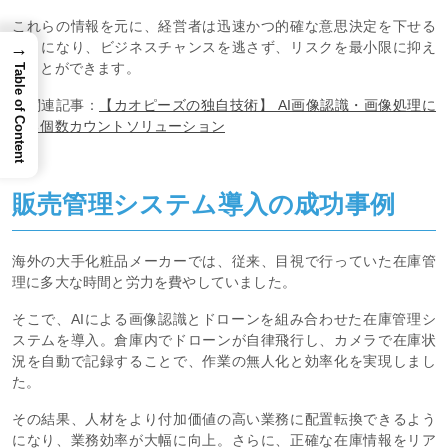
これらの情報を元に、経営者は迅速かつ的確な意思決定を下せる
ようになり、ビジネスチャンスを逃さず、リスクを最小限に抑え
→
ることができます。
Table of Content
※関連記事：
【カオピーズの独自技術】 AI画像認識・画像処理に
よる個数カウントソリューション
販売管理システム導入の成功事例
海外の大手化粧品メーカーでは、従来、目視で行っていた在庫管
理に多大な時間と労力を費やしていました。
そこで、AIによる画像認識とドローンを組み合わせた在庫管理シ
ステムを導入。倉庫内でドローンが自律飛行し、カメラで在庫状
況を自動で記録することで、作業の無人化と効率化を実現しまし
た。
その結果、人材をより付加価値の高い業務に配置転換できるよう
になり、業務効率が大幅に向上。さらに、正確な在庫情報をリア