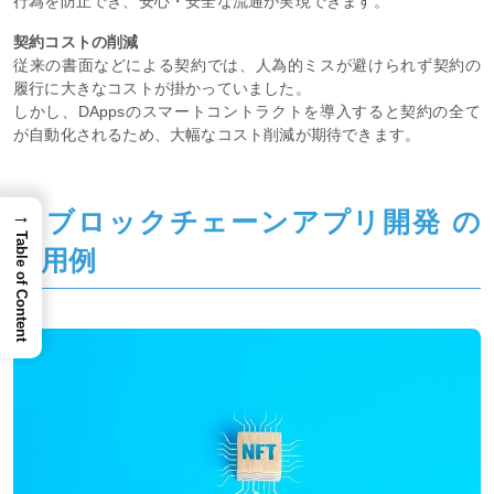
行為を防止でき、安心・安全な流通が実現できます。
契約コストの削減
従来の書面などによる契約では、人為的ミスが避けられず契約の
履行に大きなコストが掛かっていました。
しかし、DAppsのスマートコントラクトを導入すると契約の全て
が自動化されるため、大幅なコスト削減が期待できます。
→
5. ブロックチェーンアプリ開発 の
Table of Content
活用例