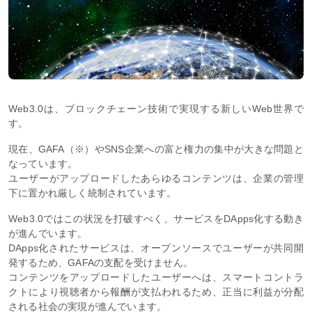
Web3.0は、ブロックチェーン技術で実現する新しいWeb世界で
す。
現在、GAFA（※）やSNS企業への富と権力の集中が大きな問題と
なっています。
ユーザーがアップロードしたあらゆるコンテンツは、企業の管理
下に置かれ厳しく統制されています。
Web3.0ではこの状況を打破すべく、サービスをDApps化する動き
が進んでいます。
DApps化されたサービスは、オープンソースでユーザーが共同開
発するため、GAFAの支配を受けません。
コンテンツをアップロードしたユーザーへは、スマートコントラ
クトにより視聴者から報酬が支払われるため、正当に利益が分配
される社会の実現が進んでいます。