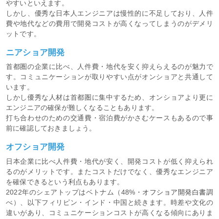
やすいといえます。
しかし、優秀な日本人エンジニアは慢性的に不足しており、人件
費や地代などの費用で開発コストが高くなってしまうのがデメリ
ットです。
ニアショア開発
首都圏の企業に比べ、人件費・地代を安く抑えらえるのが魅力で
す。コミュニケーションが取りやすい点がオンショアと共通して
います。
しかし優秀な人材は首都圏に集中するため、オンショアより更に
エンジニアの確保が難しくなることもあります。
打ち合わせのための交通費・宿泊費がかさむケースもあるので事
前に確認しておきましょう。
オフショア開発
日本企業に比べ人件費・地代が安く、開発コストが低く抑えられ
るのがメリットです。またコストだけでなく、優秀なエンジニア
を確保できるという利点もあります。
2022年のシェアトップはベトナム（48%・
オフショア開発白書
調
べ）、以下フィリピン・インド・中国と続きます。時差や文化の
違いがあり、コミュニケーションコストが高くなる傾向にありま