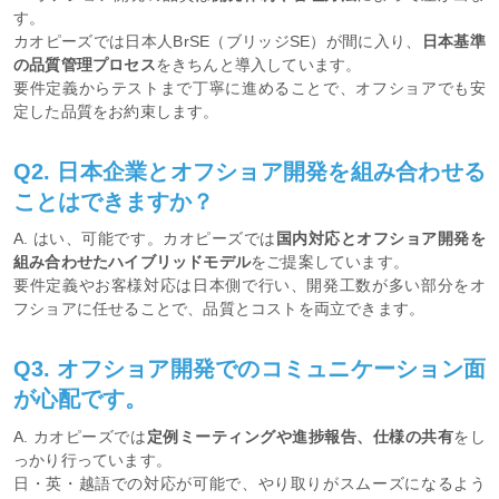
す。
カオピーズでは日本人BrSE（ブリッジSE）が間に入り、
日本基準
の品質管理プロセス
をきちんと導入しています。
要件定義からテストまで丁寧に進めることで、オフショアでも安
定した品質をお約束します。
Q2. 日本企業とオフショア開発を組み合わせる
ことはできますか？
A. はい、可能です。カオピーズでは
国内対応とオフショア開発を
組み合わせたハイブリッドモデル
をご提案しています。
要件定義やお客様対応は日本側で行い、開発工数が多い部分をオ
フショアに任せることで、品質とコストを両立できます。
Q3. オフショア開発でのコミュニケーション面
が心配です。
A. カオピーズでは
定例ミーティングや進捗報告、仕様の共有
をし
っかり行っています。
日・英・越語での対応が可能で、やり取りがスムーズになるよう