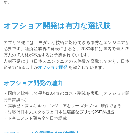
す。
オフショア開発は有力な選択肢
アプリ開発には、モダンな技術に対応できる優秀なエンジニアが
必要です。
経済産業省の発表
によると、2030年には国内で最大79
万人のIT人材が不足すると予想されています。
人材不足により日本人エンジニアの人件費が高騰しており、日本
企業の45％以上が
オフショア開発
を導入しています。
オフショア開発の魅力
・国内と比較して平均28.4％のコスト削減を実現（オフショア開
発白書調べ）
・高学歴・高スキルのエンジニアをリーズナブルに確保できる
・対応は日本人スタッフと日本語堪能な
ブリッジSE
が担当
・ドキュメント類も全て日本語載