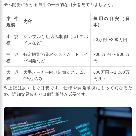
テム開発にかかる費用の一般的な目安を見てみましょう。
案件
費用の目安（日
内容
規模
本）
小規
シンプルな組込み制御（IoTデバ
50万円〜200万円
模
イスなど）
中規
特定機能の業務システム、ドライ
200万円〜600万
模
バ開発など
円
大規
大手メーカー向け制御システム、
600万円〜2,000万
模
OS組込み
円以上
※上記はあくまで目安です。仕様や開発環境によって異なるた
め、詳細な見積もりは個別相談が必要です。