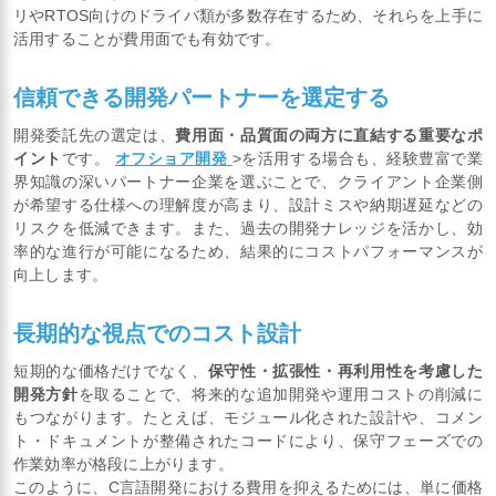
リやRTOS向けのドライバ類が多数存在するため、それらを上手に
活用することが費用面でも有効です。
信頼できる開発パートナーを選定する
開発委託先の選定は、
費用面・品質面の両方に直結する重要なポ
イント
です。
オフショア開発
>を活用する場合も、経験豊富で業
界知識の深いパートナー企業を選ぶことで、クライアント企業側
が希望する仕様への理解度が高まり、設計ミスや納期遅延などの
リスクを低減できます。また、過去の開発ナレッジを活かし、効
率的な進行が可能になるため、結果的にコストパフォーマンスが
向上します。
長期的な視点でのコスト設計
短期的な価格だけでなく、
保守性・拡張性・再利用性を考慮した
開発方針
を取ることで、将来的な追加開発や運用コストの削減に
もつながります。たとえば、モジュール化された設計や、コメン
ト・ドキュメントが整備されたコードにより、保守フェーズでの
作業効率が格段に上がります。
このように、C言語開発における費用を抑えるためには、単に価格