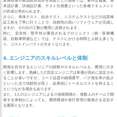
業務用途や製品組み込みを前提とした開発では、要件定義書、基
本設計書、詳細設計書、テスト仕様書といった各種ドキュメント
の作成が求められます。
さらに、単体テスト、結合テスト、システムテストなどの品質検
証工程を丁寧に行うことで、信頼性の高いソフトウェアが完成し
ますが、その分の工数が費用に反映されます。
特に、安全性・堅牢性が重視されるプロジェクト（例：医療機
器、自動車関連など）では、テストにかける時間と人材も多くな
り、コストインパクトが大きくなります。
4. エンジニアのスキルレベルと体制
開発を担当するエンジニアの経験やスキルレベルも、費用に大き
く影響します。熟練したC言語エンジニアは単価が高めに設定され
ることが多いですが、コード品質や納期遵守、バグ発生率の低さ
といった点で信頼性が高く、結果的にトータルコストを抑えるこ
とにつながる場合もあります。
また、1人のエンジニアによる小規模開発か、複数人のチームで開
発する体制かによっても、費用構成や進行管理の複雑さを左右す
る要因となります。