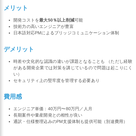
メリット
開発コストを
最大50％以上削減
可能
技術力の高いエンジニアが豊富
日本語対応PMによるブリッジコミュニケーション体制
デメリット
時差や文化的な認識の違いが課題となることも （ただし経験
がある開発企業では対策を講じているので問題は起こりにく
い）
セキュリティ上の堅牢度を管理する必要あり
費用感
エンジニア単価：40万円〜80万円／人月
長期案件や量産開発との相性が良い
通訳・仕様整理込みのPM支援体制も提供可能（別途費用）