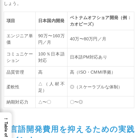
しょう。
ベトナムオフショア開発（例：
項目
日本国内開発
カオピーズ）
エンジニア単
90万〜160万
40万〜80万円／月
価
円／月
コミュニケー
100％日本語
日本語PM対応あり
ション
対応
品質管理
高
高（ISO・CMMI準拠）
△（人材不
柔軟性
◎（スケーラブルな体制）
足）
納期対応力
△〜〇
〇〜◎
→
Table of Content
C言語開発費用を抑えるための実践