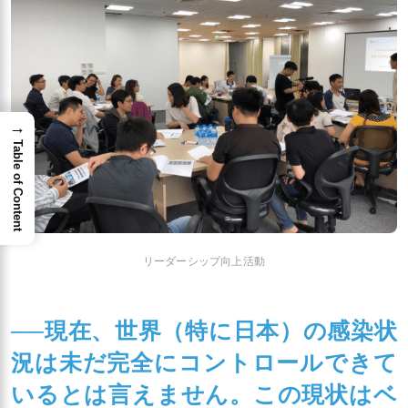
→
Table of Content
リーダーシップ向上活動
──現在、世界（特に日本）の感染状
況は未だ完全にコントロールできて
いるとは言えません。この現状はベ