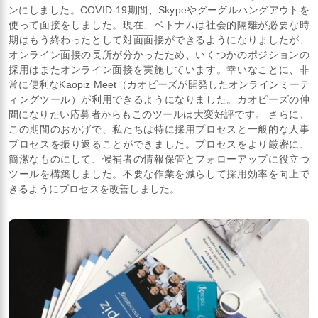
ンにしました。COVID-19期間、Skypeやグーグルハングアウトを
使って面接をしました。現在、ベトナムは社会的隔離が必要な時
期はもう終わったとして対面面接ができるようになりましたが、
オンライン面接の長所が分かったため、いくつかのポジションの
採用はまたオンライン面接を実施しています。幸いなことに、非
常に便利なKaopiz Meet（カオピーズが開発したオンラインミーテ
ィングツール）が利用できるようになりました。カオピーズの仲
間になりたい応募者からもこのツールは大変好評です。 さらに、
この期間のおかげで、私たちは特に採用プロセスと一般的な人事
プロセスを振り返ることができました。プロセスをより厳密に、
簡潔なものにして、候補者の情報保管とフォローアップに役立つ
ツールを構築しました。不要な作業を減らして採用効率を向上で
きるようにプロセスを改善しました。