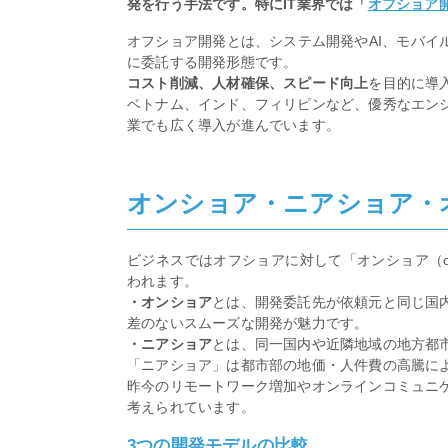
発を行う手法です。特にIT業界では「
オフショア
オフショア開発とは、システム開発やAI、モバイ
に委託する開発形態です。
コスト削減、人材確保、スピード向上
を目的に導
ベトナム、インド、フィリピンなど、優秀なエン
業でも広く導入が進んでいます。
オンショア・ニアショア・
ビジネスではオフショアに対して「オンショア（ons
われます。
・オンショア
とは、開発委託先が依頼元と同じ国
差のないスムーズな開発が魅力です。
・ニアショア
とは、同一国内や近隣地域の地方都
「ニアショア」は都市部の地価・人件費の高騰に
昨今のリモートワーク増加やオンラインコミュニ
考えられています。
3つの開発モデルの比較