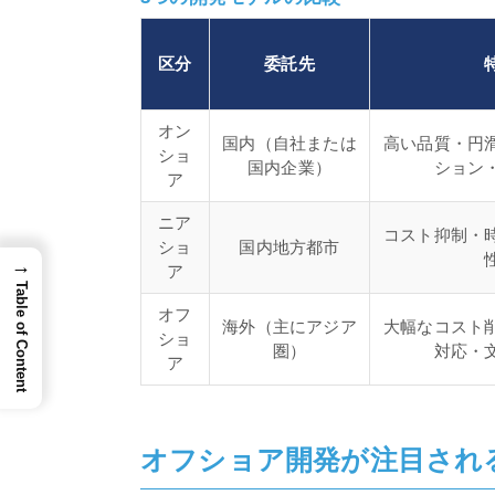
区分
委託先
オン
国内（自社または
高い品質・円
ショ
国内企業）
ション
ア
ニア
コスト抑制・
ショ
国内地方都市
→
ア
Table of Content
オフ
海外（主にアジア
大幅なコスト
ショ
圏）
対応・
ア
オフショア開発が注目され