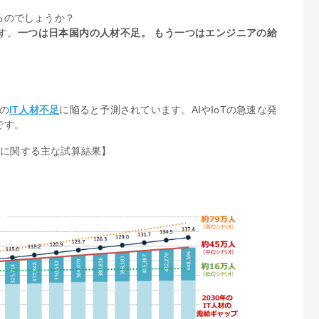
るのでしょうか？
す。
一つは日本国内の人材不足。 もう一つはエンジニアの給
人の
IT人材不足
に陥ると予測されています。AIやIoTの急速な発
です。
需給に関する主な試算結果】