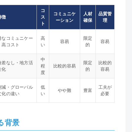
コ
コミュニケ
人材
品質管
特徴
ス
ーション
確保
理
ト
滑なコミュニケー
高
限定
容易
容易
・高コスト
い
的
中
時差なし・地方活
限定
比較的
程
比較的容易
性化
的
容易
度
削減・グローバル
低
工夫が
やや難
豊富
文化の違い
い
必要
る背景