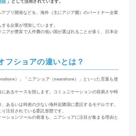
開発
」として活用されています。
ルアプリ開発などを、海外（主にアジア圏）のパートナー企業
入する企業が増加しています。
ジニアが豊富で人件費の低い国が選ばれることが多く、日本企
オフショアの違いとは？
hore）」「ニアショア（nearshore）」といった言葉も使
内にあるケースを指します。コミュニケーションの容易さや時
市、あるいは時差の少ない海外近隣国に委託するモデルです。
より注目されている委託形態です。
ケーションツールの発達も、ニアショアに注目が集まる理由と