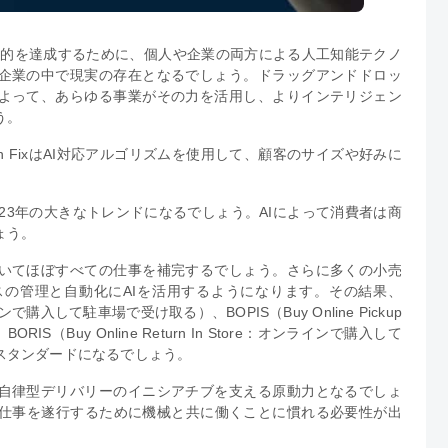
目的を達成するために、個人や企業の両方による人工知能テクノ
は企業の中で現実の存在となるでしょう。ドラッグアンドドロッ
によって、あらゆる事業がその力を活用し、よりインテリジェン
う。
h FixはAI対応アルゴリズムを使用して、顧客のサイズや好みに
23年の大きなトレンドになるでしょう。AIによって消費者は商
ょう。
おいてほぼすべての仕事を補完するでしょう。さらに多くの小売
の管理と自動化にAIを活用するようになります。その結果、
：オンラインで購入して駐車場で受け取る）、BOPIS（Buy Online Pickup
S（Buy Online Return In Store：オンラインで購入して
スタンダードになるでしょう。
の自律型デリバリーのイニシアチブを支える原動力となるでしょ
仕事を遂行するために機械と共に働くことに慣れる必要性が出