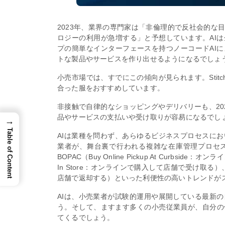
2023年、業界の専門家は「非倫理的で反社会的な
ロジーの利用が急増する」と予想しています。AI
プの簡単なインターフェースを持つノーコードAI
トな製品やサービスを作り出せるようになるでしょ
小売市場では、すでにこの傾向が見られます。Stitc
合った服をおすすめしています。
非接触で自律的なショッピングやデリバリーも、20
品やサービスの支払いや受け取りが容易になるでし
→
Table of Content
AIは業種を問わず、あらゆるビジネスプロセスに
業者が、舞台裏で行われる複雑な在庫管理プロセス
BOPAC（Buy Online Pickup At Curbside
In Store：オンラインで購入して店舗で受け取る）、BORI
店舗で返却する）といった利便性の高いトレンドが
AIは、小売業者が試験的運用や展開している最新
う。そして、ますます多くの小売従業員が、自分の
てくるでしょう。