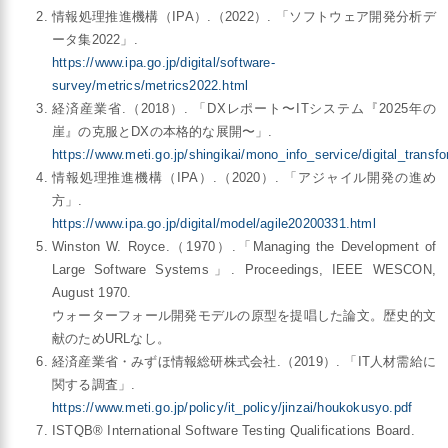
情報処理推進機構（IPA）.（2022）. 「ソフトウェア開発分析デ
ータ集2022」.
https://www.ipa.go.jp/digital/software-
survey/metrics/metrics2022.html
経済産業省.（2018）. 「DXレポート〜ITシステム『2025年の
崖』の克服とDXの本格的な展開〜」.
https://www.meti.go.jp/shingikai/mono_info_service/digital_transfo
情報処理推進機構（IPA）.（2020）. 「アジャイル開発の進め
方」.
https://www.ipa.go.jp/digital/model/agile20200331.html
Winston W. Royce.（1970）.「Managing the Development of
Large Software Systems」. Proceedings, IEEE WESCON,
August 1970.
ウォーターフォール開発モデルの原型を提唱した論文。歴史的文
献のためURLなし。
経済産業省・みずほ情報総研株式会社.（2019）. 「IT人材需給に
関する調査」.
https://www.meti.go.jp/policy/it_policy/jinzai/houkokusyo.pdf
ISTQB® International Software Testing Qualifications Board.