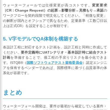
ウォーターフォールでは仕様変更が高コストです。
変更要求
（CR：Change Request）の起票→影響分析→見積もり→承認
の
ワークフローを契約段階で明文化してください。「軽微な変更」
の解釈が国内とオフショアで異なるため、定量基準（工数◯日以
上は正式CR）を設定することが有効です。
5. V字モデルでQA体制を構築する
各設計工程に対応するテスト計画を、設計工程と同時に作成して
ください。
要件定義時にUATシナリオ・基本設計時に結合テスト
計画
を準備することで、後工程の手戻りリスクを最小化できま
す。ISTQB®（
国際ソフトウェアテスト資格委員会
）認定エンジニ
アを保有するベンダーであれば、国際標準に基づく品質基準の体
系化が容易です。
まとめ
ウォーターフォール開発は、要件が最初から確定している案件・