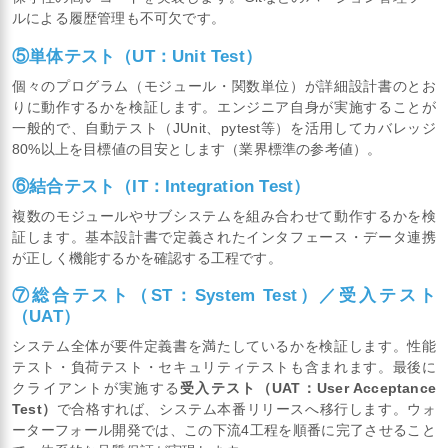
ルによる履歴管理も不可欠です。
⑤単体テスト（UT：Unit Test）
個々のプログラム（モジュール・関数単位）が詳細設計書のとお
りに動作するかを検証します。エンジニア自身が実施することが
一般的で、自動テスト（JUnit、pytest等）を活用してカバレッジ
80%以上を目標値の目安とします（業界標準の参考値）。
⑥結合テスト（IT：Integration Test）
複数のモジュールやサブシステムを組み合わせて動作するかを検
証します。基本設計書で定義されたインタフェース・データ連携
が正しく機能するかを確認する工程です。
⑦総合テスト（ST：System Test）／受入テスト
（UAT）
システム全体が要件定義書を満たしているかを検証します。性能
テスト・負荷テスト・セキュリティテストも含まれます。最後に
クライアントが実施する
受入テスト（UAT：User Acceptance
Test）
で合格すれば、システム本番リリースへ移行します。ウォ
ーターフォール開発では、この下流4工程を順番に完了させること