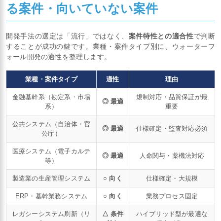
る案件・向いていない案件
開発手法の選定は「流行」ではなく、
案件特性との適合性
で判断
することが成功の鍵です。業種・案件タイプ別に、ウォーターフ
ォール開発の適性を整理します。
業種・案件タイプ
適性
理由
金融基幹系（勘定系・市場
規制対応・品質保証が最
◎ 最適
系）
重要
公共システム（自治体・官
◎ 最適
仕様確定・監査対応必須
公庁）
医療システム（電子カルテ
◎ 最適
人命関与・薬機法対応
等）
製造業の生産管理システム
○ 向く
仕様確定・大規模
ERP・基幹業務システム
○ 向く
業務プロセス固定
レガシーシステム刷新（リ
△ 条件
ハイブリッド型が最適な