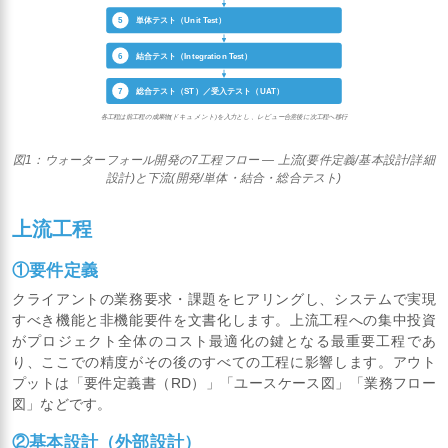
5
単体テスト（Unit Test）
6
結合テスト（Integration Test）
7
総合テスト（ST）／受入テスト（UAT）
各工程は前工程の成果物(ドキュメント)を入力とし、レビュー合意後に次工程へ移行
図1：ウォーターフォール開発の7工程フロー — 上流(要件定義/基本設計/詳細
設計)と下流(開発/単体・結合・総合テスト)
上流工程
①要件定義
クライアントの業務要求・課題をヒアリングし、システムで実現
すべき機能と非機能要件を文書化します。上流工程への集中投資
がプロジェクト全体のコスト最適化の鍵となる最重要工程であ
り、ここでの精度がその後のすべての工程に影響します。アウト
プットは「要件定義書（RD）」「ユースケース図」「業務フロー
図」などです。
②基本設計（外部設計）