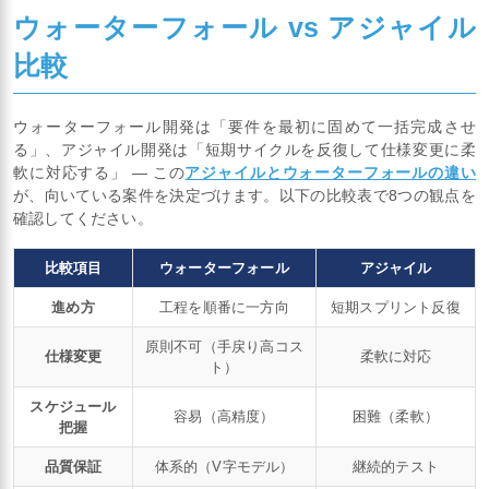
ウォーターフォール vs アジャイル
比較
ウォーターフォール開発は「要件を最初に固めて一括完成させ
る」、アジャイル開発は「短期サイクルを反復して仕様変更に柔
軟に対応する」 — この
アジャイルとウォーターフォールの違い
が、向いている案件を決定づけます。以下の比較表で8つの観点を
確認してください。
比較項目
ウォーターフォール
アジャイル
進め方
工程を順番に一方向
短期スプリント反復
原則不可（手戻り高コス
仕様変更
柔軟に対応
ト）
スケジュール
容易（高精度）
困難（柔軟）
把握
品質保証
体系的（V字モデル）
継続的テスト