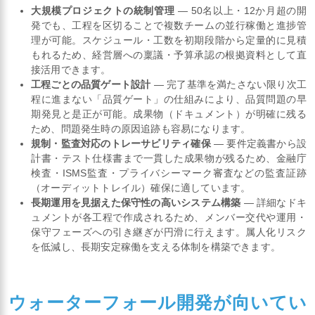
大規模プロジェクトの統制管理
— 50名以上・12か月超の開
発でも、工程を区切ることで複数チームの並行稼働と進捗管
理が可能。スケジュール・工数を初期段階から定量的に見積
もれるため、経営層への稟議・予算承認の根拠資料として直
接活用できます。
工程ごとの品質ゲート設計
— 完了基準を満たさない限り次工
程に進まない「品質ゲート」の仕組みにより、品質問題の早
期発見と是正が可能。成果物（ドキュメント）が明確に残る
ため、問題発生時の原因追跡も容易になります。
規制・監査対応のトレーサビリティ確保
— 要件定義書から設
計書・テスト仕様書まで一貫した成果物が残るため、金融庁
検査・ISMS監査・プライバシーマーク審査などの監査証跡
（オーディットトレイル）確保に適しています。
長期運用を見据えた保守性の高いシステム構築
— 詳細なドキ
ュメントが各工程で作成されるため、メンバー交代や運用・
保守フェーズへの引き継ぎが円滑に行えます。属人化リスク
を低減し、長期安定稼働を支える体制を構築できます。
ウォーターフォール開発が向いてい