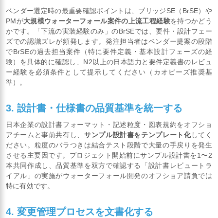
ベンダー選定時の最重要確認ポイントは、ブリッジSE（BrSE）や
PMが
大規模ウォーターフォール案件の上流工程経験
を持つかどう
かです。「下流の実装経験のみ」のBrSEでは、要件・設計フェー
ズでの認識ズレが頻発します。発注担当者はベンダー提案の段階
でBrSEの過去担当案件（特に要件定義・基本設計フェーズの経
験）を具体的に確認し、N2以上の日本語力と要件定義書のレビュ
ー経験を必須条件として提示してください（カオピーズ推奨基
準）。
3. 設計書・仕様書の品質基準を統一する
日本企業の設計書フォーマット・記述粒度・図表規約をオフショ
アチームと事前共有し、
サンプル設計書をテンプレート化
してく
ださい。粒度のバラつきは結合テスト段階で大量の手戻りを発生
させる主要因です。プロジェクト開始前にサンプル設計書を1〜2
本共同作成し、品質基準を双方で確認する「設計書レビュートラ
イアル」の実施がウォーターフォール開発のオフショア請負では
特に有効です。
4. 変更管理プロセスを文書化する