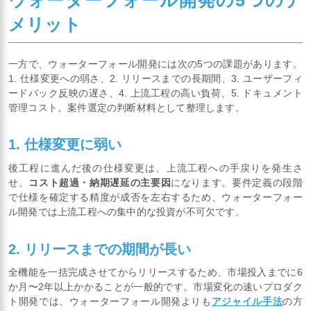
ウォーターフォール開発の5つのデ
メリット
一方で、ウォーターフォール開発には次の5つの課題があります。
1. 仕様変更への弱さ、2. リリースまでの長期間、3. ユーザーフィ
ードバック反映の遅さ、4. 上流工程の高い負荷、5. ドキュメント
管理コスト。案件選定の判断材料として整理します。
1. 仕様変更に弱い
後工程に進んだ後の仕様変更は、上流工程への手戻りを発生さ
せ、
コスト超過・納期遅延の主要因
になります。要件定義の段階
で仕様を確定する精度が成否を左右するため、ウォーターフォー
ル開発では上流工程への集中的な投資が不可欠です。
2. リリースまでの期間が長い
全機能を一括完成させてからリリースするため、市場投入までに6
か月〜2年以上かかることが一般的です。市場変化の速いプロダク
ト開発では、ウォーターフォール開発よりも
アジャイル手法
の方