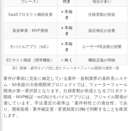
プレース）
付き
場合が多い
× 不向
SaaSプロダクト継続改善
仕様変動が前提
き
× 不向
新規事業・MVP開発
仮説検証が必要
き
× 不向
モバイルアプリ（toC）
ユーザーFB反映が頻繁
き
ECサイト構築（標準機能）
○ 向く
機能定義が明確
表1: 業種・案件タイプ別に見たウォーターフォール開発の適性一覧
要件が事前に完全に確定している案件・規制業界の基幹系システ
ム・50名超の大規模開発プロジェクトでは、ウォーターフォール
開発が第一選択肢となります。仕様変動が前提となるプロダクト
開発・MVP検証・toC向けモバイルアプリには、アジャイル開発が
適しています。手法選定の基準は「案件特性との適合性」であ
り、開発規模・要件確定度・変更頻度の3軸で判断することを推奨
します。