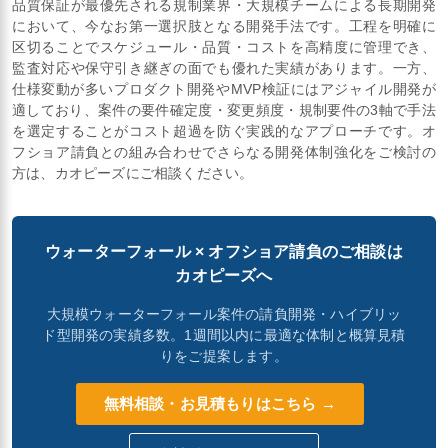
品質保証が最優先される規制業界・大規模チームによる長期開発
において、今なお第一選択肢となる開発手法です。工程を明確に
区切ることでスケジュール・品質・コストを高精度に管理でき、
監査対応や保守引き継ぎの面でも優れた実績があります。一方、
仕様変動が多いプロダクト開発やMVP検証にはアジャイル開発が
適しており、案件の要件確定度・変更頻度・規制要件の3軸で手法
を選定することがコスト超過を防ぐ実践的なアプローチです。オ
フショア請負との組み合わせでさらなる開発体制強化をご検討の
方は、カオピーズにご相談ください。
ウォーターフォール × オフショア請負のご相談は
カオピーズへ
大規模ウォーターフォール案件の請負開発・ハイブリッ
ド型開発の実績多数。1週間以内に最適な体制と概算見積
りをご提案します。
無料相談・お見積もりはこちら →