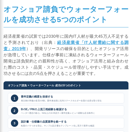
オフショア請負でウォーターフォー
ルを成功させる5つのポイント
経済産業省の試算では2030年に国内IT人材が最大45万人不足する
と予測されており（出典：
経済産業省「IT人材需給に関する調
査」2019年
）、開発リソースの確保を目的としたオフショア活用
が急増しています。仕様が事前に凍結されるウォーターフォール
開発は請負契約との親和性が高く、オフショア活用と組み合わせ
た際のコスト・品質・スケジュール管理がしやすい手法です。成
功させるには次の5点を押さえることが重要です。
オフショア請負 × ウォーターフォール 成功の5つのポイント
要件定義の精度を担保する
1
発注側の準備が成否の9割。要件凍結前に社内ステークホルダー全員の合意を取り切る
BrSE／PMの上流工程経験を確認する
2
ベンダー選定の核心。N2以上の日本語力＋要件定義レビュー経験を必須条件に
設計書・仕様書の品質基準を統一する
3
粒度のバラつきを防止。サンプル設計書をテンプレート化し双方で基準を確認