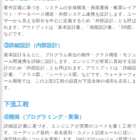
要件定義に基づき、システムの全体構造・画面遷移・帳票レイア
ウト・データベース構造・外部システム連携を設計します。ユー
ザーから見える部分を中心に定義するため「外部設計」とも呼ば
れます。アウトプットは「基本設計書」「画面設計書」「ER図」
などです。
③詳細設計（内部設計）
基本設計をもとに、プログラム単位の動作・クラス構造・モジュ
ール間連携を詳細に設計します。エンジニアが実装に直結する設
計のため「内部設計」とも呼ばれます。アウトプットは「詳細設
計書」「クラス図」「シーケンス図」などです。ウォーターフォ
ール開発では、この上流3工程の品質が下流全体の成否を左右しま
す。
下流工程
④開発（プログラミング・実装）
詳細設計書に基づき、エンジニアが実際のコードを書く工程で
す。コーディング規約・命名規則・コメント記述ルールに従い、
保守性の高いコードを実装します。Gitなどのバージョン管理ツー