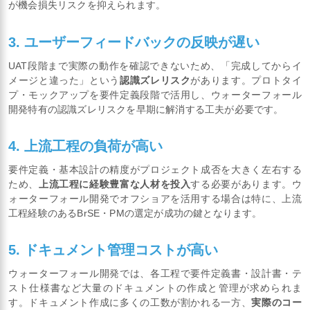
が機会損失リスクを抑えられます。
3. ユーザーフィードバックの反映が遅い
UAT段階まで実際の動作を確認できないため、「完成してからイ
メージと違った」という
認識ズレリスク
があります。プロトタイ
プ・モックアップを要件定義段階で活用し、ウォーターフォール
開発特有の認識ズレリスクを早期に解消する工夫が必要です。
4. 上流工程の負荷が高い
要件定義・基本設計の精度がプロジェクト成否を大きく左右する
ため、
上流工程に経験豊富な人材を投入
する必要があります。ウ
ォーターフォール開発でオフショアを活用する場合は特に、上流
工程経験のあるBrSE・PMの選定が成功の鍵となります。
5. ドキュメント管理コストが高い
ウォーターフォール開発では、各工程で要件定義書・設計書・テ
スト仕様書など大量のドキュメントの作成と管理が求められま
す。ドキュメント作成に多くの工数が割かれる一方、
実際のコー