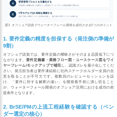
変更管理プロセスを文書化する
4
CR起票→影響分析→見積もり→承認のワークフローを契約段階で明文化
V字モデルでQA体制を構築する
5
設計工程と同時にテスト計画を作成し、後工程の手戻りリスクを最小化
図3: オフショア請負でウォーターフォール開発を成功させる5つのポイント
1. 要件定義の精度を担保する（発注側の準備が
9割）
オフショア請負では、要件定義の曖昧さがそのまま品質低下につ
ながります。
要件定義書・業務フロー図・ユースケース図をワイ
ヤーフレーム/モックアップで補完
し、認識ズレを最小化してくだ
さい。発注担当者は要件凍結前に社内ステークホルダー全員の合
意を取ることが不可欠です。複数回のレビューセッションを設
け、「要件に対する解釈の違い」を開発着手前に潰し切ること
が、ウォーターフォール開発のオフショア活用における成功の前
提条件となります。
2. BrSE/PMの上流工程経験を確認する（ベン
ダー選定の核心）