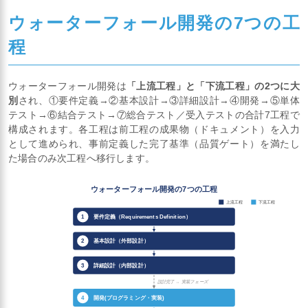
ウォーターフォール開発の7つの工
程
ウォーターフォール開発は
「上流工程」と「下流工程」の2つに大
別
され、①要件定義→②基本設計→③詳細設計→④開発→⑤単体
テスト→⑥結合テスト→⑦総合テスト／受入テストの合計7工程で
構成されます。各工程は前工程の成果物（ドキュメント）を入力
として進められ、事前定義した完了基準（品質ゲート）を満たし
た場合のみ次工程へ移行します。
ウォーターフォール開発の7つの工程
上流工程
下流工程
要件定義（Requirements Definition）
1
基本設計（外部設計）
2
詳細設計（内部設計）
3
設計完了 → 実装フェーズ
開発(プログラミング・実装)
4