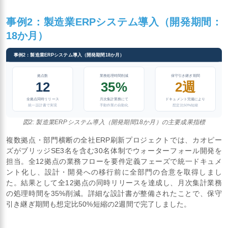
事例2：製造業ERPシステム導入（開発期間：
18か月）
事例2：製造業ERPシステム導入（開発期間18か月）
拠点数
業務処理時間削減
保守引き継ぎ期間
12
35%
2週
全拠点同時リリース
月次集計業務にて
ドキュメント完備により
統一設計書で実現
手動作業の自動化
想定比50%短縮
図2: 製造業ERPシステム導入（開発期間18か月）の主要成果指標
複数拠点・部門横断の全社ERP刷新プロジェクトでは、カオピー
ズがブリッジSE3名を含む30名体制でウォーターフォール開発を
担当。全12拠点の業務フローを要件定義フェーズで統一ドキュメ
ント化し、設計・開発への移行前に全部門の合意を取得しまし
た。結果として全12拠点の同時リリースを達成し、月次集計業務
の処理時間を35%削減。詳細な設計書が整備されたことで、保守
引き継ぎ期間も想定比50%短縮の2週間で完了しました。