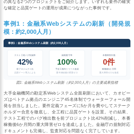
の異なる2つのプロジェクトをご紹介します。いずれも要件の確実
な確定と品質ゲートの運用が成果につながった事例です。
事例1：金融系Webシステムの刷新（開発規
模：約2,000人月）
事例1：金融系Webシステム刷新（約2,000人月）
テスト工程バグ削減率
納期遵守率
本番障害件数
42%
100%
0件
前プロジェクト比
予定工期内リリース達成
稼働後6か月間
品質ゲート導入による
要件凍結後の変更ゼロ
重大障害ゼロを達成
図1: 金融系Webシステム刷新（約2,000人月）の主要成果指標
大手金融機関の勘定系Webシステム全面刷新において、カオピー
ズはベトナム拠点のエンジニア45名体制でウォーターフォール開
発を担当しました。要件定義フェーズに5か月を費やしてステーク
ホルダー合意を徹底し、全工程に品質ゲートを設置。その結果、
テスト工程でのバグ検出数を前プロジェクト比42%削減し、本番
稼働後6か月間の重大障害ゼロを達成しました。金融庁の規制対応
ドキュメントも完備し、監査対応を問題なく完了しています。