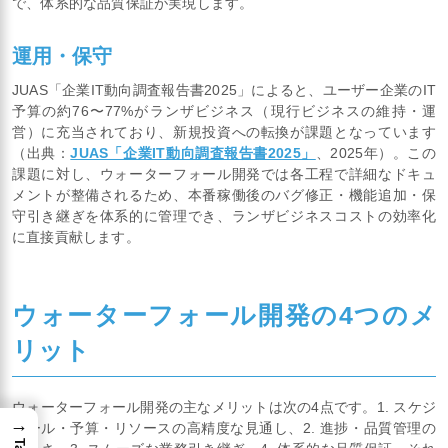
で、体系的な品質保証が実現します。
運用・保守
JUAS「企業IT動向調査報告書2025」によると、ユーザー企業のIT
予算の約76〜77%がランザビジネス（現行ビジネスの維持・運
営）に充当されており、新規投資への転換が課題となっています
（出典：
JUAS「企業IT動向調査報告書2025」
、2025年）。この
課題に対し、ウォーターフォール開発では各工程で詳細なドキュ
メントが整備されるため、本番稼働後のバグ修正・機能追加・保
守引き継ぎを体系的に管理でき、ランザビジネスコストの効率化
に直接貢献します。
ウォーターフォール開発の4つのメ
リット
ウォーターフォール開発の主なメリットは次の4点です。1. スケジ
→
ュール・予算・リソースの高精度な見通し、2. 進捗・品質管理の