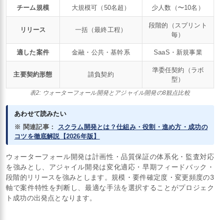
チーム規模
大規模可（50名超）
少人数（〜10名）
段階的（スプリント
リリース
一括（最終工程）
毎）
適した案件
金融・公共・基幹系
SaaS・新規事業
準委任契約（ラボ
主要契約形態
請負契約
型）
表2: ウォーターフォール開発とアジャイル開発の8観点比較
あわせて読みたい
※ 関連記事：
スクラム開発とは？仕組み・役割・進め方・成功の
コツを徹底解説【2026年版】
ウォーターフォール開発は計画性・品質保証の体系化・監査対応
を強みとし、アジャイル開発は変化適応・早期フィードバック・
段階的リリースを強みとします。規模・要件確定度・変更頻度の3
軸で案件特性を判断し、最適な手法を選択することがプロジェク
ト成功の出発点となります。