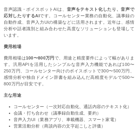
音声認識・ボイスボットAIは、
音声をテキスト化したり、音声で
応対したりするAI
です。コールセンター業務の自動化、議事録の
自動作成、音声入力UIの構築などに活用されます。近年は、感情
分析や話者識別と組み合わせた高度なソリューションも登場して
います。
費用相場
費用相場は
100〜800万円
で、用途と精度要件によって幅がありま
す。汎用APIを活用したシンプルな音声入力機能であれば100〜
250万円、コールセンター向けのボイスボットで300〜500万円、
感情分析や独自ドメイン辞書を組み込んだ高精度モデルで500〜
800万円が目安です。
主な用途
コールセンター（一次対応自動化、通話内容のテキスト化）
会議・打ち合わせ（議事録自動生成、要約）
音声入力UI（業務アプリ、車載機器、スマート家電）
営業活動分析（商談内容の文字起こしと評価）