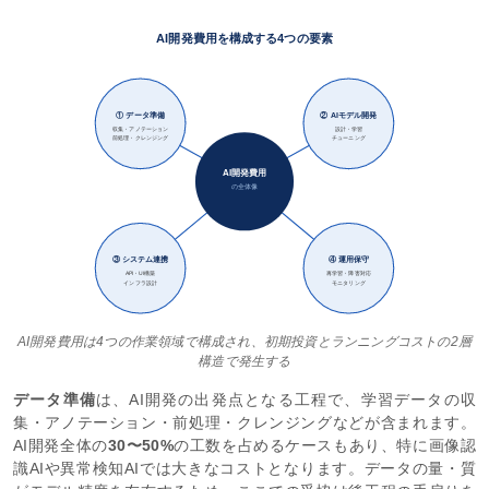
AI開発費用を構成する4つの要素
① データ準備
② AIモデル開発
収集・アノテーション
設計・学習
前処理・クレンジング
チューニング
AI開発費用
の全体像
③ システム連携
④ 運用保守
API・UI構築
再学習・障害対応
インフラ設計
モニタリング
AI開発費用は4つの作業領域で構成され、初期投資とランニングコストの2層
構造で発生する
データ準備
は、AI開発の出発点となる工程で、学習データの収
集・アノテーション・前処理・クレンジングなどが含まれます。
AI開発全体の
30〜50%
の工数を占めるケースもあり、特に画像認
識AIや異常検知AIでは大きなコストとなります。データの量・質