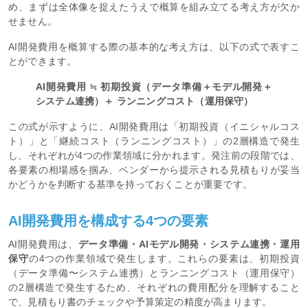
め、まずは全体像を捉えたうえで概算を組み立てる考え方が欠か
せません。
AI開発費用を概算する際の基本的な考え方は、以下の式で表すこ
とができます。
AI開発費用 ≒ 初期投資（データ準備＋モデル開発＋
システム連携）＋ ランニングコスト（運用保守）
この式が示すように、AI開発費用は「初期投資（イニシャルコス
ト）」と「継続コスト（ランニングコスト）」の2層構造で発生
し、それぞれが4つの作業領域に分かれます。発注前の段階では、
各要素の相場感を掴み、ベンダーから提示される見積もりが妥当
かどうかを判断する基準を持っておくことが重要です。
AI開発費用を構成する4つの要素
AI開発費用は、
データ準備・AIモデル開発・システム連携・運用
保守
の4つの作業領域で発生します。これらの要素は、初期投資
（データ準備〜システム連携）とランニングコスト（運用保守）
の2層構造で発生するため、それぞれの費用配分を理解すること
で、見積もり書のチェックや予算策定の精度が高まります。