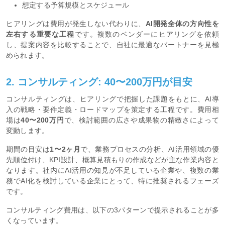
想定する予算規模とスケジュール
ヒアリングは費用が発生しない代わりに、
AI開発全体の方向性を
左右する重要な工程
です。複数のベンダーにヒアリングを依頼
し、提案内容を比較することで、自社に最適なパートナーを見極
められます。
2. コンサルティング: 40〜200万円が目安
コンサルティングは、ヒアリングで把握した課題をもとに、AI導
入の戦略・要件定義・ロードマップを策定する工程です。費用相
場は
40〜200万円
で、検討範囲の広さや成果物の精緻さによって
変動します。
期間の目安は
1〜2ヶ月
で、業務プロセスの分析、AI活用領域の優
先順位付け、KPI設計、概算見積もりの作成などが主な作業内容と
なります。社内にAI活用の知見が不足している企業や、複数の業
務でAI化を検討している企業にとって、特に推奨されるフェーズ
です。
コンサルティング費用は、以下の3パターンで提示されることが多
くなっています。