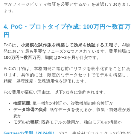
マがフィージビリティ検証を必要とするか」を確認しておきまし
ょう。
4. PoC・プロトタイプ作成: 100万円〜数百万
円
PoCは、
小規模な試作版を構築して効果を検証する工程
で、AI開
発において最も重要なフェーズの1つとされています。費用相場は
100万円〜数百万円
、期間は
2〜3ヶ月
が目安です。
PoCの目的は、本格開発に進む前にリスクを最小化することにあ
ります。具体的には、限定的なデータセットでモデルを構築し、
精度・処理速度・業務適用性を評価します。
PoC費用が幅広い理由は、以下の3点に集約されます。
検証範囲
: 単一機能の検証か、複数機能の統合検証か
データ準備の負荷
: 既存データを使えるか、収集・前処理が必
要か
モデルの種類
: 既存モデルの活用か、独自モデルの構築か
Gartnerの予測（2024年）
では、生成AIプロジェクトの30%が