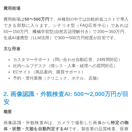
費用相場
費用相場は
50〜500万円
で、AI種別の中では比較的低コストで導入
できる部類に入ります。シナリオ型（FAQ応答中心）であれば
50〜150万円、機械学習型(自然言語理解付き）で200〜350万円、
生成AI連携型（LLM活用）で300〜500万円程度が目安です。
主な用途
カスタマーサポート（問い合わせ自動応答、24時間対応）
社内ヘルプデスク（情シス・人事・経理への質問対応）
ECサイト（商品案内、購買サポート）
予約・受付業務（クリニック、ホテル、店舗）
2. 画像認識・外観検査AI: 500〜2,000万円が目
安
概要
画像認識・外観検査AIは、カメラで撮影した画像から
特定の物
体・状態・欠陥を自動判定するAI
です。製造業の品質検査、医療