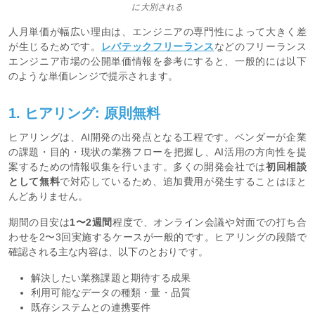
に大別される
人月単価が幅広い理由は、エンジニアの専門性によって大きく差
が生じるためです。
レバテックフリーランス
などのフリーランス
エンジニア市場の公開単価情報を参考にすると、一般的には以下
のような単価レンジで提示されます。
1. ヒアリング: 原則無料
ヒアリングは、AI開発の出発点となる工程です。ベンダーが企業
の課題・目的・現状の業務フローを把握し、AI活用の方向性を提
案するための情報収集を行います。多くの開発会社では
初回相談
として無料
で対応しているため、追加費用が発生することはほと
んどありません。
期間の目安は
1〜2週間
程度で、オンライン会議や対面での打ち合
わせを2〜3回実施するケースが一般的です。ヒアリングの段階で
確認される主な内容は、以下のとおりです。
解決したい業務課題と期待する成果
利用可能なデータの種類・量・品質
既存システムとの連携要件