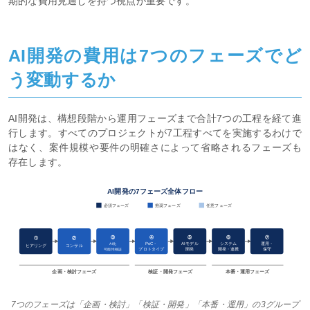
期的な費用見通しを持つ視点が重要です。
AI開発の費用は7つのフェーズでど
う変動するか
AI開発は、構想段階から運用フェーズまで合計7つの工程を経て進
行します。すべてのプロジェクトが7工程すべてを実施するわけで
はなく、案件規模や要件の明確さによって省略されるフェーズも
存在します。
AI開発の7フェーズ全体フロー
必須フェーズ
推奨フェーズ
任意フェーズ
③
④
⑤
⑥
⑦
①
②
AI化
PoC・
AIモデル
システム
運用・
ヒアリング
コンサル
プロトタイプ
開発・連携
保守
可能性検証
開発
企画・検討フェーズ
検証・開発フェーズ
本番・運用フェーズ
7つのフェーズは「企画・検討」「検証・開発」「本番・運用」の3グループ