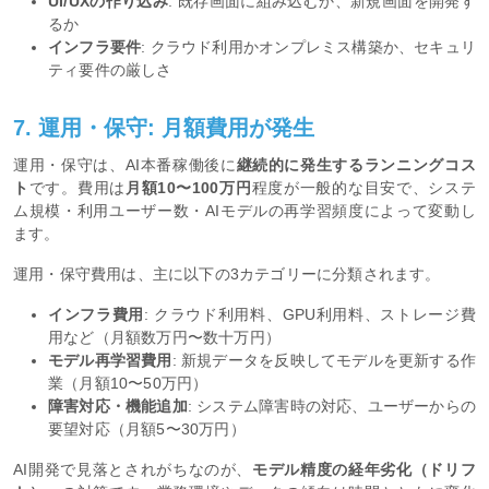
UI/UXの作り込み
: 既存画面に組み込むか、新規画面を開発す
るか
インフラ要件
: クラウド利用かオンプレミス構築か、セキュリ
ティ要件の厳しさ
7. 運用・保守: 月額費用が発生
運用・保守は、AI本番稼働後に
継続的に発生するランニングコス
ト
です。費用は
月額10〜100万円
程度が一般的な目安で、システ
ム規模・利用ユーザー数・AIモデルの再学習頻度によって変動し
ます。
運用・保守費用は、主に以下の3カテゴリーに分類されます。
インフラ費用
: クラウド利用料、GPU利用料、ストレージ費
用など（月額数万円〜数十万円）
モデル再学習費用
: 新規データを反映してモデルを更新する作
業（月額10〜50万円）
障害対応・機能追加
: システム障害時の対応、ユーザーからの
要望対応（月額5〜30万円）
AI開発で見落とされがちなのが、
モデル精度の経年劣化（ドリフ