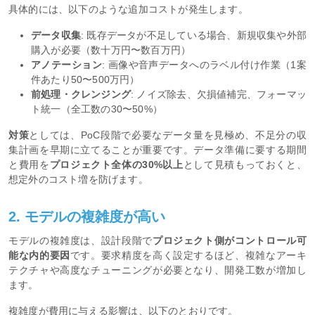
具体的には、以下のような追加コストが発生します。
データ収集
: 既存データが不足している場合、新規収集や外部
購入が必要（数十万円〜数百万円）
アノテーション
: 画像や音声データへのラベル付け作業（1案
件あたり50〜500万円）
前処理・クレンジング
: ノイズ除去、欠損値補完、フォーマッ
ト統一（全工数の30〜50%）
対策
としては、PoC段階で必要なデータ量を見極め、不足分の収
集計画を早期に立てることが重要です。データ準備に要する期間
と費用を
プロジェクト全体の30%以上
として見積もっておくと、
想定外のコスト増を防げます。
2. モデルの複雑度が高い
モデルの複雑度は、設計段階で
プロジェクト側がコントロール可
能な内的要因
です。要求精度を高く設定するほど、複雑なアーキ
テクチャや高度なチューニングが必要となり、開発工数が増加し
ます。
複雑度が費用に与える影響は、以下のとおりです。