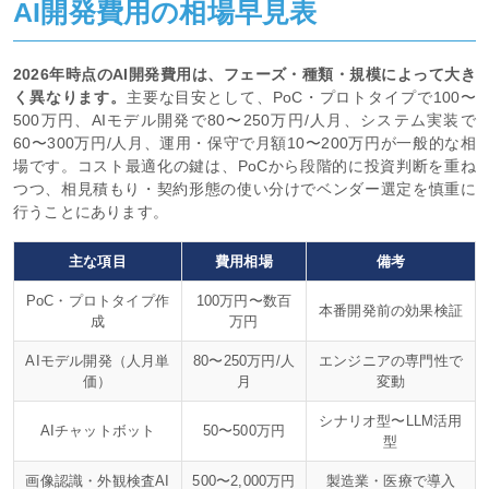
AI開発費用の相場早見表
2026年時点のAI開発費用は、フェーズ・種類・規模によって大き
く異なります。
主要な目安として、PoC・プロトタイプで100〜
500万円、AIモデル開発で80〜250万円/人月、システム実装で
60〜300万円/人月、運用・保守で月額10〜200万円が一般的な相
場です。コスト最適化の鍵は、PoCから段階的に投資判断を重ね
つつ、相見積もり・契約形態の使い分けでベンダー選定を慎重に
行うことにあります。
主な項目
費用相場
備考
PoC・プロトタイプ作
100万円〜数百
本番開発前の効果検証
成
万円
AIモデル開発（人月単
80〜250万円/人
エンジニアの専門性で
価）
月
変動
シナリオ型〜LLM活用
AIチャットボット
50〜500万円
型
画像認識・外観検査AI
500〜2,000万円
製造業・医療で導入