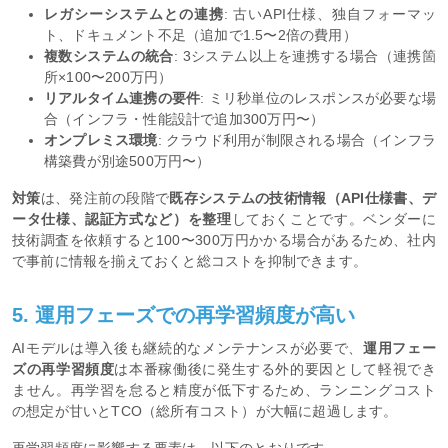
レガシーシステムとの連携
: 古いAPI仕様、独自フォーマッ
ト、ドキュメント不足（追加で1.5〜2倍の費用）
複数システムの統合
: 3システム以上を連携する場合（連携箇
所×100〜200万円）
リアルタイム連携の要件
: ミリ秒単位のレスポンスが必要な場
合（インフラ・性能設計で追加300万円〜）
オンプレミス環境
: クラウド利用が制限される場合（インフラ
構築費が別途500万円〜）
対策
は、発注前の段階で
既存システムの技術情報（API仕様書、デ
ータ仕様、認証方式など）を整理
しておくことです。ベンダーに
技術調査を依頼すると100〜300万円かかる場合があるため、社内
で事前に情報を揃えておくと総コストを抑制できます。
5. 運用フェーズでの再学習頻度が高い
AIモデルは導入後も継続的なメンテナンスが必要で、
運用フェー
ズの再学習頻度
は本番稼働後に発生する外的要因として軽視でき
ません。再学習を怠ると精度が低下するため、ランニングコスト
の想定が甘いとTCO（総所有コスト）が大幅に超過します。