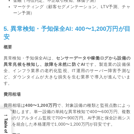
金融（与信判定、不正取引検知、株価予測）
マーケティング（顧客セグメンテーション、LTV予測、チャ
ーン予測）
5. 異常検知・予知保全AI: 400〜1,200万円が目
安
概要
異常検知・予知保全AIは、
センサーデータや稼働ログから設備の
異常兆候を検知し、故障を未然に防ぐAI
です。製造業の設備保
全、インフラ業界の老朽化監視、IT運用のサーバー障害予測な
ど、ダウンタイムが大きな損失を生む業界で導入が進んでいま
す。
費用相場
費用相場は
400〜1,200万円
で、対象設備の種類と監視点数によっ
て変動します。単一設備の単純な異常検知で400〜600万円、複数
→
設備のリアルタイム監視で700〜900万円、AI予測と保全計画シス
Table of Content
テムを統合した本格運用で1,000〜1,200万円が目安です。