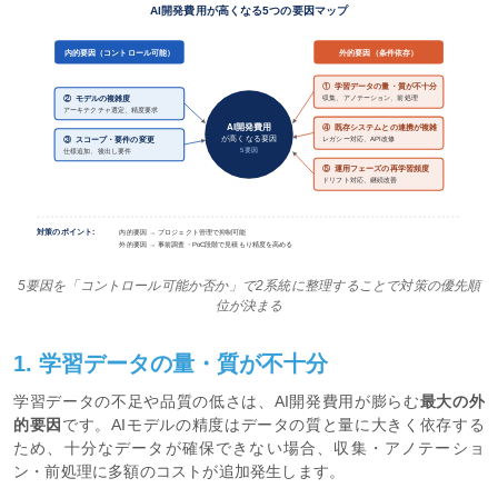
AI開発費用が高くなる5つの要因マップ
内的要因（コントロール可能）
外的要因（条件依存）
①
学習データの量・質が不十分
②
モデルの複雑度
収集、アノテーション、前処理
アーキテクチャ選定、精度要求
AI開発費用
④
既存システムとの連携が複雑
③
スコープ・要件の変更
が高くなる要因
レガシー対応、API改修
5要因
仕様追加、後出し要件
⑤
運用フェーズの再学習頻度
ドリフト対応、継続改善
対策のポイント:
内的要因 → プロジェクト管理で抑制可能
外的要因 → 事前調査・PoC段階で見積もり精度を高める
5要因を「コントロール可能か否か」で2系統に整理することで対策の優先順
位が決まる
1. 学習データの量・質が不十分
学習データの不足や品質の低さは、AI開発費用が膨らむ
最大の外
的要因
です。AIモデルの精度はデータの質と量に大きく依存する
ため、十分なデータが確保できない場合、収集・アノテーショ
ン・前処理に多額のコストが追加発生します。