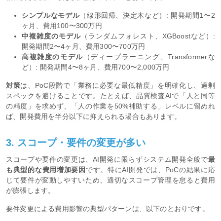
シンプルなモデル
（線形回帰、決定木など）: 開発期間1〜2
ヶ月、費用100〜300万円
中複雑度のモデル
（ランダムフォレスト、XGBoostなど）:
開発期間2〜4ヶ月、費用300〜700万円
高複雑度のモデル
（ディープラーニング、Transformerな
ど）: 開発期間4〜8ヶ月、費用700〜2,000万円
対策
は、PoC段階で「業務に必要な最低精度」を明確化し、過剰
スペックを避けることです。たとえば、品質検査AIで「人と同等
の精度」を求めず、「人の作業を50%補助する」レベルに留めれ
ば、開発費用を半分以下に抑えられる場合もあります。
3. スコープ・要件の変更が多い
スコープや要件の変更は、AI開発に限らずシステム開発全般で
最
も典型的な費用増加要因
です。特にAI開発では、PoCの結果に応
じて要件が変動しやすいため、適切なスコープ管理を怠ると費用
が膨張します。
要件変更による費用影響の典型パターンは、以下のとおりです。