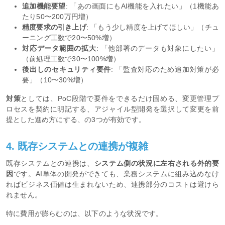
追加機能要望
: 「あの画面にもAI機能を入れたい」（1機能あ
たり50〜200万円増）
精度要求の引き上げ
: 「もう少し精度を上げてほしい」（チュ
ーニング工数で20〜50%増）
対応データ範囲の拡大
: 「他部署のデータも対象にしたい」
（前処理工数で30〜100%増）
後出しのセキュリティ要件
: 「監査対応のため追加対策が必
要」（10〜30%増）
対策
としては、PoC段階で要件をできるだけ固める、変更管理プ
ロセスを契約に明記する、アジャイル型開発を選択して変更を前
提とした進め方にする、の3つが有効です。
4. 既存システムとの連携が複雑
既存システムとの連携は、
システム側の状況に左右される外的要
因
です。AI単体の開発ができても、業務システムに組み込めなけ
ればビジネス価値は生まれないため、連携部分のコストは避けら
れません。
特に費用が膨らむのは、以下のような状況です。