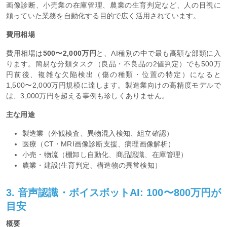
画像診断、小売業の在庫管理、農業の生育判定など、人の目視に
頼っていた業務を自動化する目的で広く活用されています。
費用相場
費用相場は
500〜2,000万円
と、AI種別の中で最も高額な部類に入
ります。簡易な分類タスク（良品・不良品の2値判定）でも500万
円前後、複雑な欠陥検出（傷の種類・位置の特定）になると
1,500〜2,000万円規模に達します。製造業向けの高精度モデルで
は、3,000万円を超える事例も珍しくありません。
主な用途
製造業（外観検査、異物混入検知、組立確認）
医療（CT・MRI画像診断支援、病理画像解析）
小売・物流（棚卸し自動化、商品認識、在庫管理）
農業・建設(生育判定、構造物の異常検知）
3. 音声認識・ボイスボットAI: 100〜800万円が
目安
概要