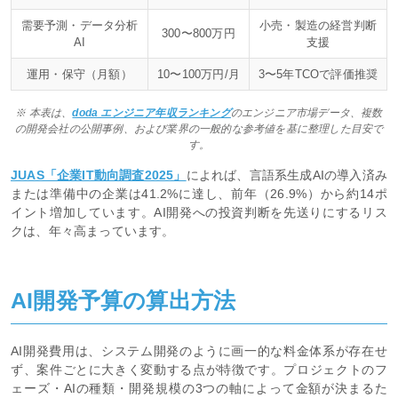
需要予測・データ分析
小売・製造の経営判断
300〜800万円
AI
支援
運用・保守（月額）
10〜100万円/月
3〜5年TCOで評価推奨
※ 本表は、
doda エンジニア年収ランキング
のエンジニア市場データ、複数
の開発会社の公開事例、および業界の一般的な参考値を基に整理した目安で
す。
JUAS「企業IT動向調査2025」
によれば、言語系生成AIの導入済み
または準備中の企業は41.2%に達し、前年（26.9%）から約14ポ
イント増加しています。AI開発への投資判断を先送りにするリス
クは、年々高まっています。
AI開発予算の算出方法
AI開発費用は、システム開発のように画一的な料金体系が存在せ
ず、案件ごとに大きく変動する点が特徴です。プロジェクトのフ
ェーズ・AIの種類・開発規模の3つの軸によって金額が決まるた