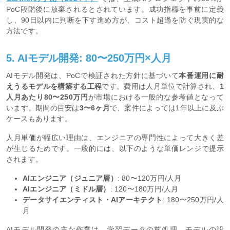
PoC段階後に放棄されるとされています。成功指標を事前に定義
し、90日以内に判断を下す進め方が、コスト超過を防ぐ現実的な
方法です。
5. AIモデル開発: 80〜250万円×人月
AIモデル開発は、PoCで検証された方針に基づいて
本番運用に耐
えうるモデルを構築する工程
です。費用は人月単位で計算され、
1
人月あたり80〜250万円
が市場における一般的な参考値となって
います。期間の目安は
3〜6ヶ月
で、案件によっては1年以上に及ぶ
ケースもあります。
人月単価が幅広い理由は、エンジニアの専門性によって大きく差
が生じるためです。一般的には、以下のような単価レンジで提示
されます。
AIエンジニア（ジュニア層）
: 80〜120万円/人月
AIエンジニア（ミドル層）
: 120〜180万円/人月
データサイエンティスト・AIアーキテクト
: 180〜250万円/人
月
AIモデル開発の主な作業は、学習データの前処理、モデルの設