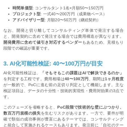
時間単価型
: コンサルタント1名×月額50〜150万円
プロジェクト型
: 一式40〜200万円（成果物ベース）
アドバイザリー型
: 月額20〜50万円（継続契約）
なお、開発と切り離してコンサルティング単体で発注する場合
と、開発契約に含めて発注する場合では費用構造が異なります。
開発費用に含めて値引き対応するベンダー
もあるため、見積もり
段階での確認が重要です。
3. AI化可能性検証: 40〜100万円が目安
AI化可能性検証は、
「そもそもこの課題はAIで解決できるのか」
を判定する工程です。費用相場は
40〜100万円
、期間は
1ヶ月程度
が一般的で、PoCに進む前の足切り判定として機能します。主な
検証項目は、データの十分性・技術的実現性・費用対効果の3点で
す。
このフェーズを省略すると、
PoC段階で技術的な壁にぶつかり、
数百万円規模の損失
を生むリスクがあります。一方で、要件が明
確で類似の成功事例が豊富にあるテーマでは、コンサルティング
と統合して実施されるケースもあります。発注前に「自社のテー