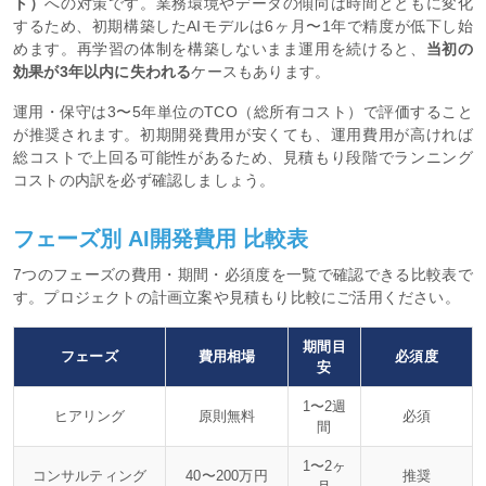
ト）
への対策です。業務環境やデータの傾向は時間とともに変化
するため、初期構築したAIモデルは6ヶ月〜1年で精度が低下し始
めます。再学習の体制を構築しないまま運用を続けると、
当初の
効果が3年以内に失われる
ケースもあります。
運用・保守は3〜5年単位のTCO（総所有コスト）で評価すること
が推奨されます。初期開発費用が安くても、運用費用が高ければ
総コストで上回る可能性があるため、見積もり段階でランニング
コストの内訳を必ず確認しましょう。
フェーズ別 AI開発費用 比較表
7つのフェーズの費用・期間・必須度を一覧で確認できる比較表で
す。プロジェクトの計画立案や見積もり比較にご活用ください。
期間目
フェーズ
費用相場
必須度
安
1〜2週
ヒアリング
原則無料
必須
間
1〜2ヶ
コンサルティング
40〜200万円
推奨