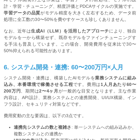
計・学習・チューニング、精度評価とPDCAサイクルの実施です。
学習データの品質
がモデル精度を大きく左右するため、データ前
処理に全工数の30〜50%を費やすケースも珍しくありません。
なお、近年は
生成AI（LLM）を活用したアプローチ
により、独自
モデルを一から構築せず、既存モデルをファインチューニングす
る手法も普及しています。この場合、開発費用を従来比で30〜
50%抑えられる可能性があります。
6. システム開発・連携: 60〜200万円×人月
システム開発・連携は、構築したAIモデルを
業務システムに組み
込み、本番環境で稼働させる工程
です。費用は
1人月あたり60〜
200万円
、期間は
2〜4ヶ月
が一般的な目安となります。主な作業
内容は、API設計、業務システムとの連携開発、UI/UX構築、イン
フラ設計、セキュリティ対策などです。
費用変動の主な要因は、以下の3点です。
連携先システムの数と複雑さ
: 単一システムへの組み込みか、
複数システムとの連携か