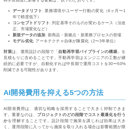
再学習頻度に影響する要素は、以下のとおりです。
データドリフト
: 業務環境やユーザー行動の変化（6ヶ月〜1
年で精度低下）
コンセプトドリフト
: 判定基準そのものが変わるケース（法改
正、市場変化など）
新規データの追加
: 新商品・新拠点・新業務プロセスの登場
モデル劣化
: アーキテクチャ自体が陳腐化（2〜3年単位）
対策
は、運用設計の段階で「
自動再学習パイプラインの構築
」を
見積もりに含めることです。手動再学習はエンジニアの工数が継
続的に必要ですが、自動化すれば中長期で運用コストを30〜50%
削減できる可能性があります。
AI開発費用を抑える5つの方法
AI開発費用は、適切な戦略を採用することで大きく抑制できま
す。重要なのは、
プロジェクトのどの段階でコスト最適化を行う
か
を理解することです。設計段階で施策を講じれば効果は大き
く、運用段階に入ってから施策を取り入れる場合は影響範囲が限