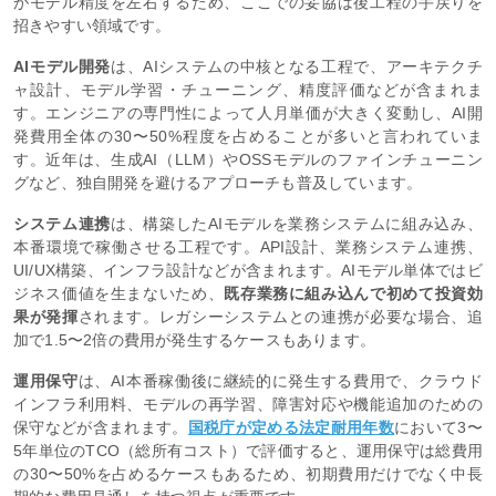
がモデル精度を左右するため、ここでの妥協は後工程の手戻りを
招きやすい領域です。
AIモデル開発
は、AIシステムの中核となる工程で、アーキテクチ
ャ設計、モデル学習・チューニング、精度評価などが含まれま
す。エンジニアの専門性によって人月単価が大きく変動し、AI開
発費用全体の30〜50%程度を占めることが多いと言われていま
す。近年は、生成AI（LLM）やOSSモデルのファインチューニン
グなど、独自開発を避けるアプローチも普及しています。
システム連携
は、構築したAIモデルを業務システムに組み込み、
本番環境で稼働させる工程です。API設計、業務システム連携、
UI/UX構築、インフラ設計などが含まれます。AIモデル単体ではビ
ジネス価値を生まないため、
既存業務に組み込んで初めて投資効
果が発揮
されます。レガシーシステムとの連携が必要な場合、追
加で1.5〜2倍の費用が発生するケースもあります。
運用保守
は、AI本番稼働後に継続的に発生する費用で、クラウド
インフラ利用料、モデルの再学習、障害対応や機能追加のための
保守などが含まれます。
国税庁が定める法定耐用年数
において3〜
5年単位のTCO（総所有コスト）で評価すると、運用保守は総費用
の30〜50%を占めるケースもあるため、初期費用だけでなく中長